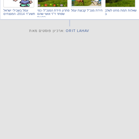
שאלות תמת מחט לשלב
חידת מנכ"ל קבוצת עמל
פתרון חידת המנכ"ל- כפי
עמל בשבילי ישראל
ב
שפתר ד"ר אושי שהם
תשע"ד 2014- המנצחים
קראוס
ORIT LAHAV
ארכיון פוסטים מאת: