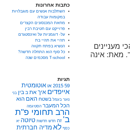
כתבות אחרונות
השתלבות אנשים עם מוגבלויות
במקומות עבודה
מחאת המכנסונים הקצרים
פרוייקט עם חטיבת רבין
על- דוגמניות על ואינסטגרם
תהיי את תהיי בת
י מעניינים
הנשיא בפתח תקווה
כל סוף הוא התחלה חדשה?
. מאת: אינה
T-school מסכמים שנה
תגיות
אוטומטית
59
2015
או
אייפדים
איך
את
בין
ב
בני
האם
הוא
בשטח
נוער
בעמל
הכל
המעבר
הסטיגמה
הרב תחומי פ"ת
ב'
טיוטה
זה
חדש
חדשות
יא
לא
מדיה חברתית
כסף