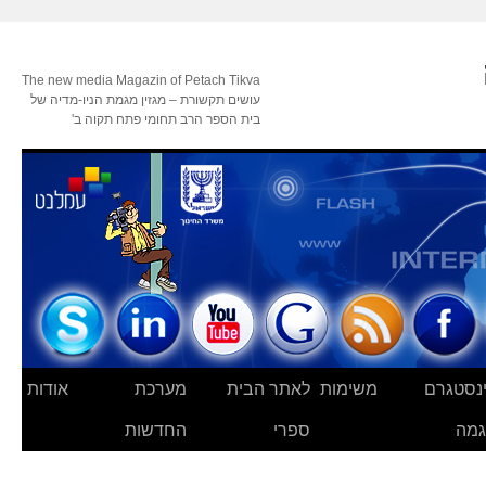
The new media Magazin of Petach Tikva
עושים תקשורת – מגזין מגמת הניו-מדיה של
בית הספר הרב תחומי פתח תקוה ב'
נסטגרם
משימות
לאתר הבית
מערכת
אודות
מה
ספרי
החדשות