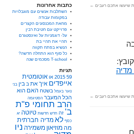
כתבות אחרונות
 שיעשו אתכם רעבים
←
השתלבות אנשים עם מוגבלויות
במקומות עבודה
מחאת המכנסונים הקצרים
פרוייקט עם חטיבת רבין
על- דוגמניות על ואינסטגרם
תהיי את תהיי בת
בה
הנשיא בפתח תקווה
כל סוף הוא התחלה חדשה?
T-school מסכמים שנה
ובץ:
מדיה
תגיות
אוטומטית
59
2015
או
אייפדים
איך
את
בין
ב
בני
האם
הוא
בשטח
נוער
בעמל
 שיעשו אתכם רעבים
←
הכל
המעבר
הסטיגמה
הרב תחומי פ"ת
ב'
טיוטה
זה
חדש
חדשות
יא
לא
מדיה חברתית
כסף
ניו
מוזיאון
משמירה
מה
ם