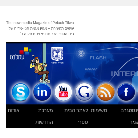
The new media Magazin of Petach Tikva
עושים תקשורת – מגזין מגמת הניו-מדיה של
בית הספר הרב תחומי פתח תקוה ב'
נסטגרם
משימות
לאתר הבית
מערכת
אודות
מה
ספרי
החדשות