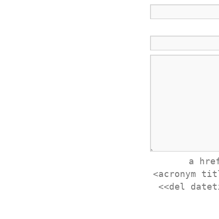
<a hr
<acronym tit
<del datet