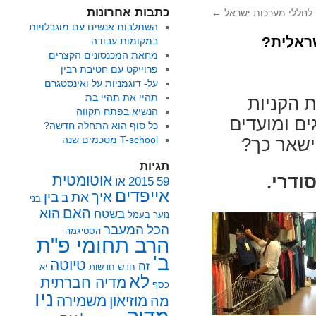
כתבות אחרונות
ן לחללי מערכות ישראל
←
השתלבות אנשים עם מוגבלויות
ראלית?
במקומות עבודה
מחאת המכנסונים הקצרים
פרוייקט עם חטיבת רבין
על- דוגמניות על ואינסטגרם
תהיי את תהיי בת
ת הקניות
הנשיא בפתח תקווה
ים ומועדים
כל סוף הוא התחלה חדשה?
T-school מסכמים שנה
ישאר כך?
תגיות
ודרי.
אוטומטית
59
2015
או
אייפדים
איך
את
בין
ב
בני
האם
הוא
בשטח
נוער
בעמל
הכל
המעבר
הסטיגמה
הרב תחומי פ"ת
ב'
טיוטה
זה
חדש
חדשות
יא
לא
מדיה חברתית
כסף
ניו
מוזיאון
משמירה
מה