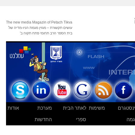
The new media Magazin of Petach Tikva
עושים תקשורת – מגזין מגמת הניו-מדיה של
בית הספר הרב תחומי פתח תקוה ב'
נסטגרם
משימות
לאתר הבית
מערכת
אודות
מה
ספרי
החדשות