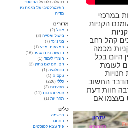
רפאלה בלס
על
הפוסטר
האינטרקטיבי של מגמת ניו
מדיה
ת במרכזי
אומנם הקניות
מדורים
אוכל
(2)
ניות
בישול ואפייה
(3)
ים קהל רחב
בני נוער
(7)
ניות מכמה
המצאות ומדע
(1)
חדשות בית הספר
(16)
 היום בכל
חומרי לימוד
(1)
ם לעומת
חם, חם שם בחוץ
(2)
טכנולוגיה
(1)
 חנויות
טקסים
(1)
 הדבר החשוב
כללי
(226)
מסעדות
(2)
רבה חוות דעת
פנאי ותרבות
(11)
 בעצמו אם
תחרויות
(1)
כלים
הרשמה
התחבר
פיד
RSS
לפוסטים