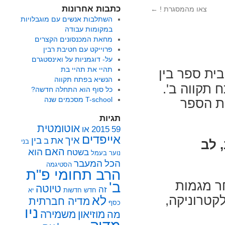
כתבות אחרונות
צאו מהמסגרת !
←
השתלבות אנשים עם מוגבלויות
במקומות עבודה
מחאת המכנסונים הקצרים
פרוייקט עם חטיבת רבין
על- דוגמניות על ואינסטגרם
תהיי את תהיי בת
בית ספר בין
הנשיא בפתח תקווה
 תקווה ב'.
כל סוף הוא התחלה חדשה?
T-school מסכמים שנה
ת הספר
תגיות
אוטומטית
59
2015
או
אייפדים
איך
את
בין
ב
, לב
בני
האם
הוא
בשטח
נוער
בעמל
הכל
המעבר
הסטיגמה
הרב תחומי פ"ת
ר מגמות
ב'
טיוטה
זה
חדש
חדשות
יא
אלקטרוניקה,
לא
מדיה חברתית
כסף
ניו
מוזיאון
משמירה
מה