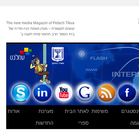
The new media Magazin of Petach Tikva
עושים תקשורת – מגזין מגמת הניו-מדיה של
בית הספר הרב תחומי פתח תקוה ב'
נסטגרם
משימות
לאתר הבית
מערכת
אודות
מה
ספרי
החדשות