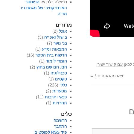
רפאלה בלס
על
הפוסטר
האינטרקטיבי של מגמת ניו
מדיה
מדורים
אוכל
(2)
בישול ואפייה
(3)
בני נוער
(7)
המצאות ומדע
(1)
חדשות בית הספר
(16)
חומרי לימוד
(1)
 לכאן
עם קישור ישיר
.
חם, חם שם בחוץ
(2)
טכנולוגיה
(1)
צאו מהמסגרת !
←
טקסים
(1)
כללי
(226)
מסעדות
(2)
פנאי ותרבות
(11)
תחרויות
(1)
ם
כלים
הרשמה
התחבר
פיד
RSS
לפוסטים