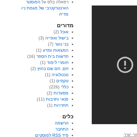
רפאלה בלס
על
הפוסטר
האינטרקטיבי של מגמת ניו
מדיה
מדורים
אוכל
(2)
בישול ואפייה
(3)
בני נוער
(7)
המצאות ומדע
(1)
חדשות בית הספר
(16)
חומרי לימוד
(1)
חם, חם שם בחוץ
(2)
טכנולוגיה
(1)
טקסים
(1)
כללי
(226)
מסעדות
(2)
פנאי ותרבות
(11)
תחרויות
(1)
כלים
הרשמה
התחבר
ר ישיר
.
פיד
RSS
לפוסטים