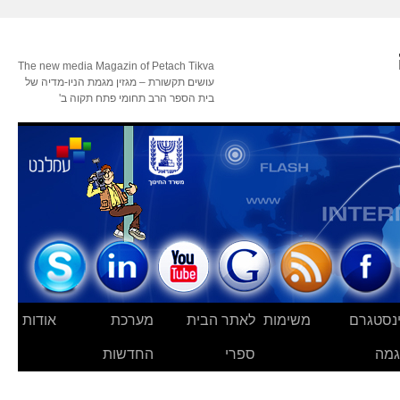
The new media Magazin of Petach Tikva
עושים תקשורת – מגזין מגמת הניו-מדיה של
בית הספר הרב תחומי פתח תקוה ב'
נסטגרם
משימות
לאתר הבית
מערכת
אודות
מה
ספרי
החדשות