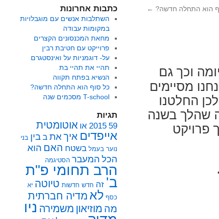
כתבות אחרונות
ף הוא התחלה חדשה?
←
השתלבות אנשים עם מוגבלויות
במקומות עבודה
מחאת המכנסונים הקצרים
פרוייקט עם חטיבת רבין
על- דוגמניות על ואינסטגרם
תהיי את תהיי בת
מה וכך גם
הנשיא בפתח תקווה
נחנו מסיימים
כל סוף הוא התחלה חדשה?
T-school מסכמים שנה
 לכן החלטנו
 שהלך בשנה
תגיות
אוטומטית
59
2015
או
 פרויקט
אייפדים
איך
את
בין
ב
בני
האם
הוא
בשטח
נוער
בעמל
הכל
המעבר
הסטיגמה
הרב תחומי פ"ת
ב'
טיוטה
זה
חדש
חדשות
יא
לא
מדיה חברתית
כסף
ניו
מוזיאון
משמירה
מה