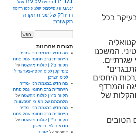
מדיה
על
עם
סרטים
עמל
עממיות
פייסבוק
קולנוע
קטן
רדופה
רק
רדיו
של
שניות
תקווה
עיקר בכל
תקשורת
קטואליה
תגובות אחרונות
יני. המשכנו
מה חדש במגמת הניו-מדיה
 שגרתיים.
הייחודית ברב תחומי עמל פתח
תקווה ב'? | קולות מהשטח
על
תבגרים"
צעד קטן לכוס הקפה-צעד גדול
רכות היחסים
לכיס הצרכן
מה חדש במגמת הניו-מדיה
גה והמרדף
הייחודית ברב תחומי עמל פתח
והקלות של
תקווה ב'? | קולות מהשטח
על
מלחמתם של מפיצי הטבעונות
מה חדש במגמת הניו-מדיה
הייחודית ברב תחומי עמל פתח
ם הטובים
תקווה ב'? | קולות מהשטח
על
סדנאות לצו הראשון
seome
על
אודות