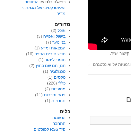
רפאלה בלס
על
הפוסטר
האינטרקטיבי של מגמת ניו
מדיה
מדורים
אוכל
(2)
בישול ואפייה
(3)
בני נוער
(7)
המצאות ומדע
(1)
קישור ישיר
.
חדשות בית הספר
(16)
חומרי לימוד
(1)
וגמניות על ואינסטגרם
←
חם, חם שם בחוץ
(2)
טכנולוגיה
(1)
טקסים
(1)
כללי
(226)
מסעדות
(2)
פנאי ותרבות
(11)
ם
תחרויות
(1)
כלים
הרשמה
התחבר
פיד
RSS
לפוסטים