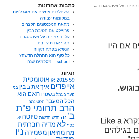
כתבות אחרונות
וגמניות על ואינסטגרם
←
השתלבות אנשים עם מוגבלויות
במקומות עבודה
מחאת המכנסונים הקצרים
פרוייקט עם חטיבת רבין
על- דוגמניות על ואינסטגרם
תהיי את תהיי בת
ם אם היו
הנשיא בפתח תקווה
כל סוף הוא התחלה חדשה?
T-school מסכמים שנה
תגיות
אוטומטית
59
2015
או
אייפדים
איך
את
בין
וגוש.
ב
בני
האם
הוא
בשטח
נוער
בעמל
הכל
המעבר
הסטיגמה
הרב תחומי פ"ת
ב'
טיוטה
זה
חדש
חדשות
יא
לפני כ-שנתיים יצאה אולוויז עם קמפיין חדש שנקרא Like a
לא
מדיה חברתית
כסף
ים בגילהים
ניו
מוזיאון
משמירה
מה