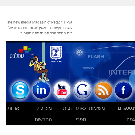
The new media Magazin of Petach Tikva
עושים תקשורת – מגזין מגמת הניו-מדיה של
בית הספר הרב תחומי פתח תקוה ב'
נסטגרם
משימות
לאתר הבית
מערכת
אודות
מה
ספרי
החדשות