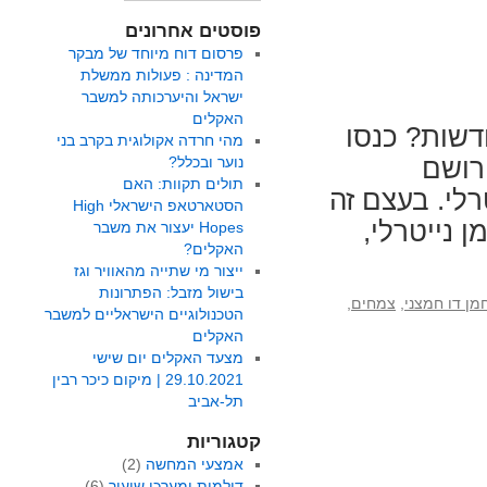
פוסטים אחרונים
פרסום דוח מיוחד של מבקר
המדינה : פעולות ממשלת
ישראל והיערכותה למשבר
האקלים
1 אנרגיות מתחדשות? כנסו
מהי חרדה אקולוגית בקרב בני
ושה רושם
נוער ובכלל?
תולים תקוות: האם
רלי. בעצם זה
הסטארטאפ הישראלי High
 נייטרלי,
Hopes יעצור את משבר
האקלים?
ייצור מי שתייה מהאוויר וגז
בישול מזבל: הפתרונות
מן דו חמצני
,
צמחים
,
הטכנולוגיים הישראליים למשבר
האקלים
מצעד האקלים יום שישי
29.10.2021 | מיקום כיכר רבין
תל-אביב
קטגוריות
אמצעי המחשה
(2)
דילמות ומערכי שיעור
(6)