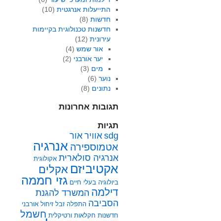
התייעלות אנרגטית
(10)
חדשות
(8)
חדשנות טכנולוגית בקיימות
עירונית
(12)
אור שמש
(4)
יער אורבני
(2)
מים
(3)
נוער
(6)
נתונים
(8)
תגובות אחרונות
תגיות
sdg
אוויר
אור
אנרגיה
אטמוספירה
אנרגיה סולארית
אקולוגית
אקטיביזם
אקלים
גזי חממה
ביולוגיה
בעלי חיים
דילמה
המשרד להגנת
הסביבה
התפלה
זבל
זיחול אורבני
חשמל
חדשנות
חקלאות ורטיקלית