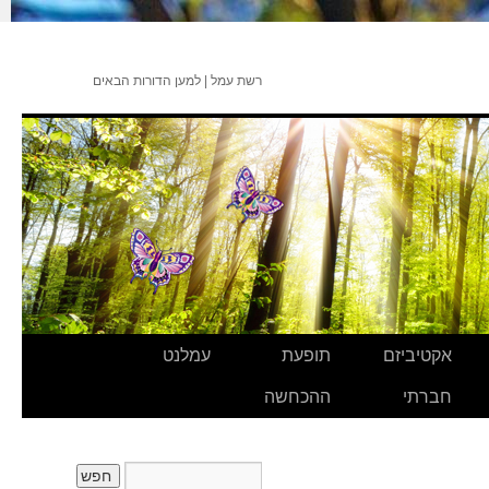
רשת עמל | למען הדורות הבאים
אקטיביזם
תופעת
עמלנט
חברתי
ההכחשה