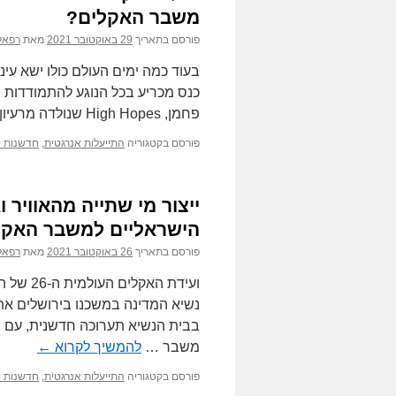
משבר האקלים?
פורסם בתאריך
29 באוקטובר 2021
מאת
רפאל
בעוד כמה ימים העולם כולו ישא עינ
כנס מכריע בכל הנוגע להתמודדות
פחמן, High Hopes שנולדה מרעיון של שני יזמים ישראלים, ערן …
פורסם בקטגוריה
התייעלות אנרגטית
,
חדשנות טכ
ייצור מי שתייה מהאוויר ו
הישראליים למשבר האקל
פורסם בתאריך
26 באוקטובר 2021
מאת
רפאל
ועידת ה
נשיא המדינה במשכנו בירושלים את
בבית הנשיא תערוכה חדשנית, עם פת
משבר …
להמשיך לקרוא
←
פורסם בקטגוריה
התייעלות אנרגטית
,
חדשנות טכ