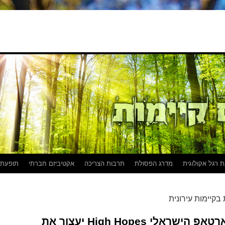
 רגל אקולוגית
מדרג הפסולת
תרבות הצריכה
אקטיביזם חברתי
תופעת
בקיימות עירונית
תולים תקוות: האם הסטארטאפ הישראלי High Hopes יעצור את