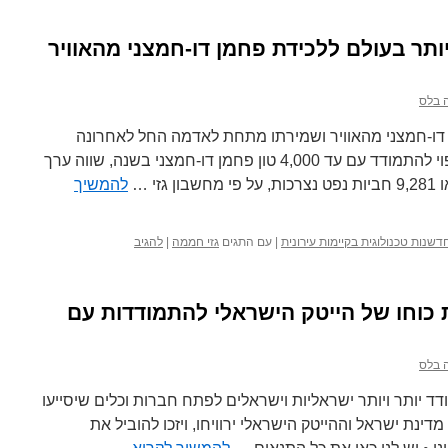
ותר בעולם ללכידת פחמן דו-חמצני מהאוויר
 בלס
דו-חמצני מהאוויר ושמירתו מתחת לאדמה החל לאחרונה
לפעול באיסלנד. המתקן המיוחד צפוי להתמודד עם עד 4,000 טון פחמן דו-חמצני בשנה, שווה ערך
להמשיך
דשנות טכנולוגית בקיימות עירונית
|
עם התגים
גזי חממה
|
להגיב
 כוחו של הייטק הישראלי להתמודדות עם
 בלס
ודד יותר ויותר ישראליות וישראלים לפתח חברות וכלים שיסייעו
נת ישראל וההייטק הישראלי ירוויחו, ויזכו להוביל את