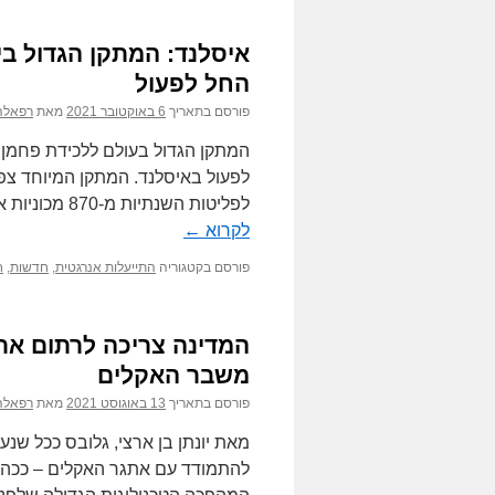
איסלנד: המתקן הגדול בי
החל לפעול
פורסם בתאריך
6 באוקטובר 2021
מאת
רפאלה
המתקן הגדול בעולם ללכידת פחמן 
לפליטות השנתיות מ-870 מכוניות או 9,281 חביות נפט נצרכות, על פי מחשבון גזי …
לקרוא
←
פורסם בקטגוריה
התייעלות אנרגטית
,
חדשות
,
ח
המדינה צריכה לרתום את
משבר האקלים
פורסם בתאריך
13 באוגוסט 2021
מאת
רפאלה
מאת יונתן בן ארצי, גלובס ככל שנע
להתמודד עם אתגר האקלים – ככה מדי