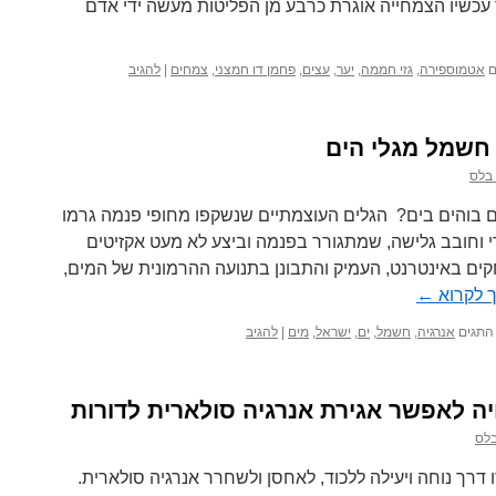
 עכשיו הצמחייה אוגרת כרבע מן הפליטות מעשה ידי אדם
ם
אטמוספירה
,
גזי חממה
,
יער
,
עצים
,
פחמן דו חמצני
,
צמחים
|
להגיב
בלס
והים בים? הגלים העוצמתיים שנשקפו מחופי פנמה גרמו
די וחובב גלישה, שמתגורר בפנמה וביצע לא מעט אקזיטים
ים באינטרנט, העמיק והתבונן בתנועה ההרמונית של המים,
 לקרוא
←
התגים
אנרגיה
,
חשמל
,
ים
,
ישראל
,
מים
|
להגיב
ה לאפשר אגירת אנרגיה סולארית לדורות
לס
רך נוחה ויעילה ללכוד, לאחסן ולשחרר אנרגיה סולארית.