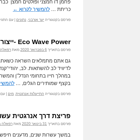
פחמן דו חמצני ופולטים חמצן כבר
כריתת …
להמשיך לקרוא
←
פורסם בקטגוריה
יער אורבני
,
נתונים
|
עם התגי
Eco Wave Power -ייצור חשמל מגלי הים
פורסם בתאריך
6 בפברואר 2020
מאת
רפאלה 
גם אתם מתמלאים השראה כשאתם ב
לדיוויד לב להשתאות. לב, יהודי־קנ
במהלך חייו בתחומי הנדל"ן והמשחק
בקצף שמותירים הגלים, …
להמשיך
פורסם בקטגוריה
התייעלות אנרגטית
,
מים
|
עם 
פריצת דרך אנרגטית עשוי
פורסם בתאריך
31 בינואר 2020
מאת
רפאלה ב
במשך עשרות שנים, מדענים חיפשו ד