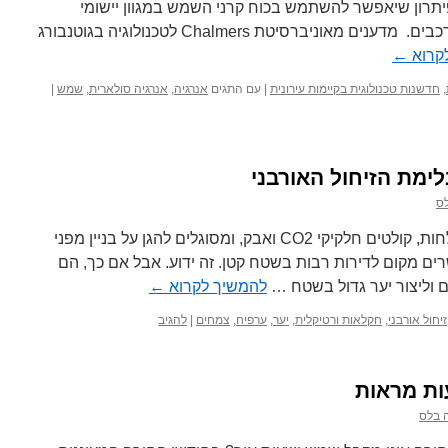
יתרון שיאפשר להשתמש בכוח קרני השמש במגוון יישומי
צרכנים – חימום של הכל מבתים לרכבים. מדענים מאוניברסיטת Chalmers לטכנולוגיה בגוטנבורג
קרוא
←
,
חדשנות טכנולוגית בקיימות עירונית
|
עם התגים
אנרגיה
,
אנרגיה סולארית
,
שמש
|
לימת הזיחול האורבני
ס
הידעתם? צמחים מייצרים חמצן ולחות, קולטים חלקיקי CO2 ואבק, ומסוגלים להגן על בניין מפני
רים מקום לדירות רבות בשטח קטן. זה ידוע. אבל אם כך, הם
ם וליצור יער גדול בשטח …
להמשיך לקרוא
←
זיחול אורבני
,
חקלאות ורטיקלית
,
יער
,
ערפיח
,
צמחים
|
להגיב
ת מראות
 בלס