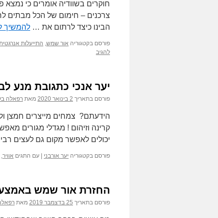
חוקרים בשוודיה אומרים כי נמצא פ
הבינו כיצד לרתום את …
להמשיך ל
פורסם בקטגוריה
אור שמש
,
התייעלות אנרגטית
להגיב
יער אנכי כתגובת מנע לב
פורסם בתאריך
2 בינואר 2020
מאת
רפאלה בל
קרינה וזיהום ! מגדלי מגורים מאפש
יכולים לאפשר מקום גם לעצים רבי
פורסם בקטגוריה
יער אורבני
|
עם התגים
אוויר
,
החזרת אור שמש באמצעו
פורסם בתאריך
25 בדצמבר 2019
מאת
רפאלה