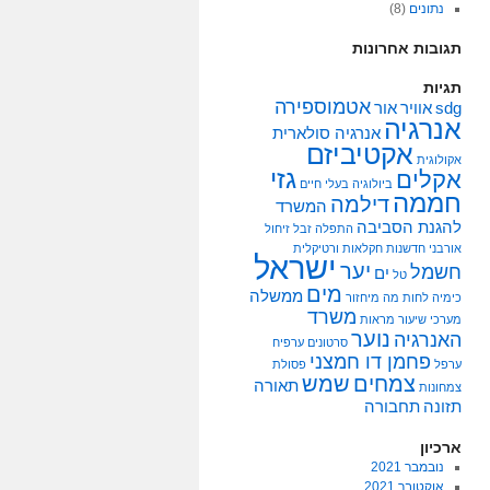
נתונים
(8)
תגובות אחרונות
תגיות
אטמוספירה
sdg
אוויר
אור
אנרגיה
אנרגיה סולארית
אקטיביזם
אקולוגית
גזי
אקלים
ביולוגיה
בעלי חיים
חממה
דילמה
המשרד
להגנת הסביבה
התפלה
זבל
זיחול
אורבני
חדשנות
חקלאות ורטיקלית
ישראל
יער
חשמל
ים
טל
מים
ממשלה
כימיה
לחות
מה
מיחזור
משרד
מערכי שיעור
מראות
נוער
האנרגיה
סרטונים
ערפיח
פחמן דו חמצני
ערפל
פסולת
צמחים
שמש
תאורה
צמחונות
תזונה
תחבורה
ארכיון
נובמבר 2021
אוקטובר 2021