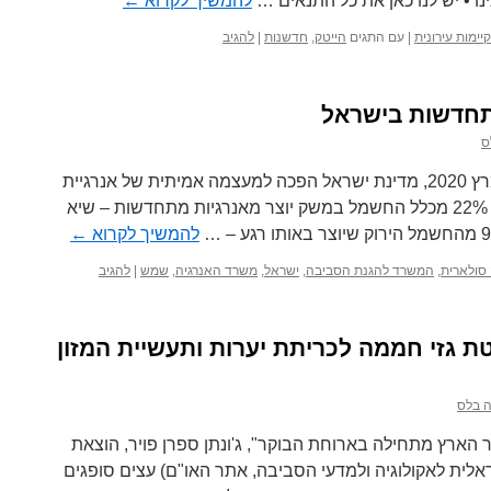
ו • יש לנו כאן את כל התנאים …
להמשיך לקרוא
←
יימות עירונית
|
עם התגים
הייטק
,
חדשנות
|
להגיב
תחדשות בישראל
ס
לרגע קצר אחד, ביום רביעי ה-4 במרץ 2020, מדינת ישראל הפכה למעצמה אמיתית של אנרגיית
שמש. בשעה 11:44 לפני הצהריים, 22% מכלל החשמל במשק יוצר מאנרגיות מתחדשות – שיא
להמשיך לקרוא
←
 סולארית
,
המשרד להגנת הסביבה
,
ישראל
,
משרד האנרגיה
,
שמש
|
להגיב
טת גזי חממה לכריתת יערות ותעשיית המזון
 בלס
 הארץ מתחילה בארוחת הבוקר", ג'ונתן ספרן פויר, הוצאת
99, האגודה הישראלית לאקולוגיה ולמדעי הסביבה, אתר האו"ם) עצים סופגים