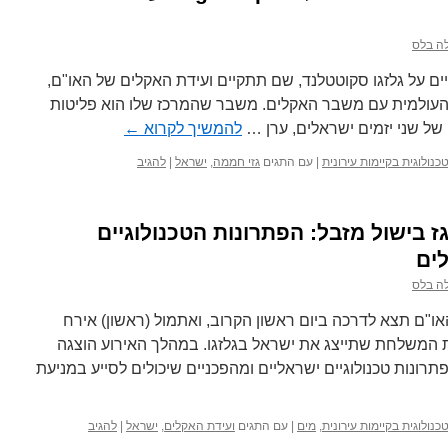
ה בלס
יים על גלזגו סקוטטלנד, שם תתקיים ועידת האקלים של האו"ם,
 העולמית עם משבר האקלים. משבר שהמרכז שלו הוא פליטות
להמשיך לקרוא
←
נולוגית בקיימות עירונית
|
עם התגים
גזי חממה
,
ישראל
|
להגיב
גז בישול מזבל: הפתרונות הטכנולוגיים
ים
ה בלס
אקלים העולמית ה-26 של האו"ם תצא לדרכה ביום ראשון הקרוב, ואתמול (ראשון) אירח
 המשלחת שתייצג את ישראל בגלזגו. במהלך האירוע הוצגה
רונות טכנולוגיים ישראליים ומהפכניים שיכולים לסייע במניעת
נולוגית בקיימות עירונית
,
מים
|
עם התגים
ועידת האקלים
,
ישראל
|
להגיב