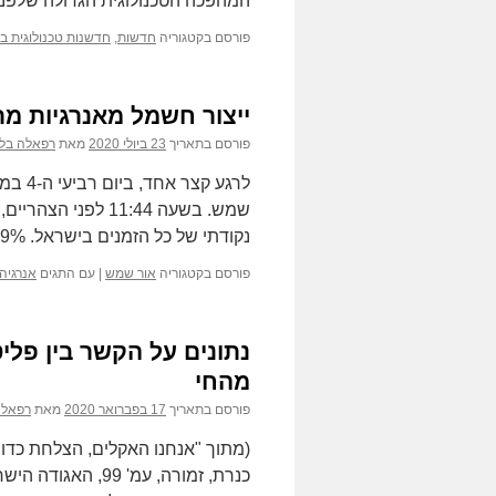
המהפכה הטכנולוגית הגדולה שלפנינ
פורסם בקטגוריה
חדשות
,
חדשנות טכנולוגית בק
ייצור חשמל מאנרגיות מ
פורסם בתאריך
23 ביולי 2020
מאת
רפאלה בל
נקודתי של כל הזמנים בישראל. 99% מהחשמל הירוק שיוצר באותו רגע – …
פורסם בקטגוריה
אור שמש
|
עם התגים
אנרגיה
נתונים על הקשר בין פלי
מהחי
פורסם בתאריך
17 בפברואר 2020
מאת
רפאלה
(מתוך "אנחנו האקלים, הצלחת כדור
כנרת, זמורה, עמ' 