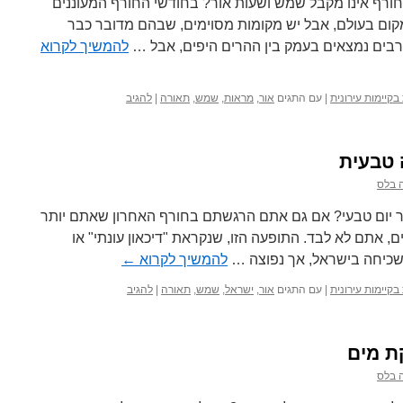
ורף אינו מקבל שמש ושעות אור? בחודשי החורף המעוננים
ום בעולם, אבל יש מקומות מסוימים, שבהם מדובר כבר
בים נמצאים בעמק בין ההרים היפים, אבל …
להמשיך לקרוא
בקיימות עירונית
|
עם התגים
אור
,
מראות
,
שמש
,
תאורה
|
להגיב
 טבעית
 בלס
ר יום טבעי? אם גם אתם הרגשתם בחורף האחרון שאתם יותר
, אתם לא לבד. התופעה הזו, שנקראת "דיכאון עונתי" או
 שכיחה בישראל, אך נפוצה …
להמשיך לקרוא
←
בקיימות עירונית
|
עם התגים
אור
,
ישראל
,
שמש
,
תאורה
|
להגיב
ת מים
 בלס