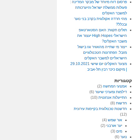
פרסום דוח מיוחד של מבקר המדינה :
פעולות ממשלת ישראל והיערכותה
למשבר האקלים
מהי חרדה אקולוגית בקרב בני נוער
ובכלל?
תולים תקוות: האם הסטארטאפ
הישראלי High Hopes יעצור את
משבר האקלים?
ייצור מי שתייה מהאוויר וגז בישול
מזבל: הפתרונות הטכנולוגיים
הישראליים למשבר האקלים
מצעד האקלים יום שישי 29.10.2021
| מיקום כיכר רבין תל-אביב
קטגוריות
אמצעי המחשה
(2)
דילמות ומערכי שיעור
(6)
התייעלות אנרגטית
(10)
חדשות
(8)
חדשנות טכנולוגית בקיימות עירונית
(12)
אור שמש
(4)
יער אורבני
(2)
מים
(3)
נוער
(6)