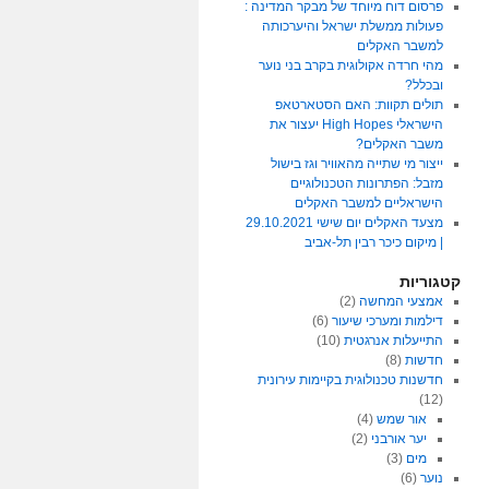
פרסום דוח מיוחד של מבקר המדינה :
פעולות ממשלת ישראל והיערכותה
למשבר האקלים
מהי חרדה אקולוגית בקרב בני נוער
ובכלל?
תולים תקוות: האם הסטארטאפ
הישראלי High Hopes יעצור את
משבר האקלים?
ייצור מי שתייה מהאוויר וגז בישול
מזבל: הפתרונות הטכנולוגיים
הישראליים למשבר האקלים
מצעד האקלים יום שישי 29.10.2021
| מיקום כיכר רבין תל-אביב
קטגוריות
אמצעי המחשה
(2)
דילמות ומערכי שיעור
(6)
התייעלות אנרגטית
(10)
חדשות
(8)
חדשנות טכנולוגית בקיימות עירונית
(12)
אור שמש
(4)
יער אורבני
(2)
מים
(3)
נוער
(6)