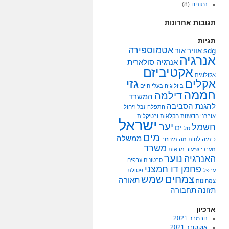
נתונים
(8)
תגובות אחרונות
תגיות
אטמוספירה
sdg
אוויר
אור
אנרגיה
אנרגיה סולארית
אקטיביזם
אקולוגית
גזי
אקלים
ביולוגיה
בעלי חיים
חממה
דילמה
המשרד
להגנת הסביבה
התפלה
זבל
זיחול
אורבני
חדשנות
חקלאות ורטיקלית
ישראל
יער
חשמל
ים
טל
מים
ממשלה
כימיה
לחות
מה
מיחזור
משרד
מערכי שיעור
מראות
נוער
האנרגיה
סרטונים
ערפיח
פחמן דו חמצני
ערפל
פסולת
צמחים
שמש
תאורה
צמחונות
תזונה
תחבורה
ארכיון
נובמבר 2021
אוקטובר 2021