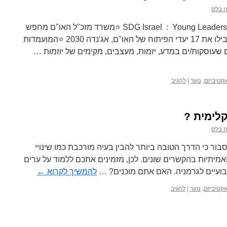
 בלס
SDG Israel : Young Leaders for Sustainable Development ⭐משרד מזכ"ל האו"ם מחפש
17 צעירות וצעירים שיעמדו כנגד ויובילו את 17 יעדי הפיתוח של האו"ם, אג'נדה 2030 ⭐המועמדות
ם שעוסקות/ים במדע, יזמות, מעצבים, מקימים של יוזמות …
קטיביזם
,
נוער
|
להגיב
קלימית ?
 בלס
ון מנהיגי אקלים צעירים (YCL) סבור כי הדרך הטובה ביותר להבין בעיה מורכבת כמו שינויי
מיתיות בהקשרים שונים. לכן, מזמינים אתכם ללמוד על ערים
 שבועיים לגרמניה. האם אתם מוכנים? …
להמשיך לקרוא
←
קטיביזם
,
נוער
|
להגיב