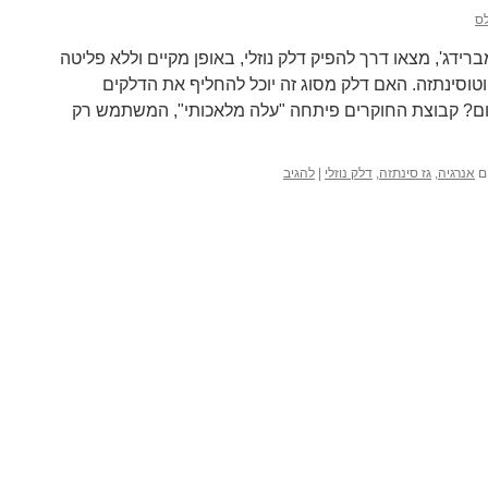
ס
רידג', מצאו דרך להפיק דלק נוזלי, באופן מקיים וללא פליטה
וסינתזה. האם דלק מסוג זה יוכל להחליף את הדלקים
ם? קבוצת החוקרים פיתחה "עלה מלאכותי", המשתמש רק
ם
אנרגיה
,
גז סינתזה
,
דלק נוזלי
|
להגיב