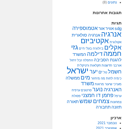
נתונים
(8)
תגובות אחרונות
תגיות
אטמוספירה
sdg
אוויר
אור
אנרגיה
אנרגיה סולארית
אקטיביזם
אקולוגית
גזי
אקלים
ביולוגיה
בעלי חיים
חממה
דילמה
המשרד
להגנת הסביבה
התפלה
זבל
זיחול
אורבני
חדשנות
חקלאות ורטיקלית
ישראל
יער
חשמל
ים
טל
מים
ממשלה
כימיה
לחות
מה
מיחזור
משרד
מערכי שיעור
מראות
נוער
האנרגיה
סרטונים
ערפיח
פחמן דו חמצני
ערפל
פסולת
צמחים
שמש
תאורה
צמחונות
תזונה
תחבורה
ארכיון
נובמבר 2021
אוקטובר 2021