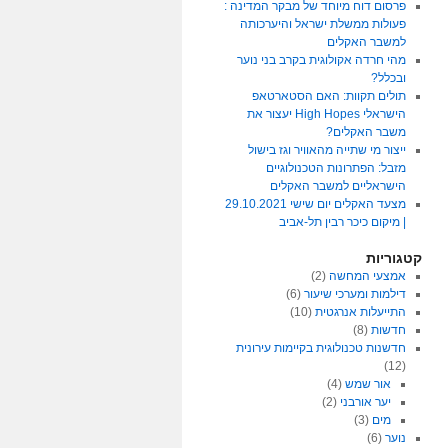
פרסום דוח מיוחד של מבקר המדינה :
פעולות ממשלת ישראל והיערכותה
למשבר האקלים
מהי חרדה אקולוגית בקרב בני נוער
ובכלל?
תולים תקוות: האם הסטארטאפ
הישראלי High Hopes יעצור את
משבר האקלים?
ייצור מי שתייה מהאוויר וגז בישול
מזבל: הפתרונות הטכנולוגיים
הישראליים למשבר האקלים
מצעד האקלים יום שישי 29.10.2021
| מיקום כיכר רבין תל-אביב
קטגוריות
אמצעי המחשה
(2)
דילמות ומערכי שיעור
(6)
התייעלות אנרגטית
(10)
חדשות
(8)
חדשנות טכנולוגית בקיימות עירונית
(12)
אור שמש
(4)
יער אורבני
(2)
מים
(3)
נוער
(6)