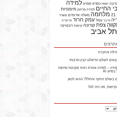
למידה
כסרא סמיע
ייבה
יזמות
 החיים
מיומנויות
למידה מרחוק
מלחמה
מעלה אדומים
משרד
עמק חרוד
יה
עמל
סייבר
פריפריה
ווה
צפת
קורונה
רובוטיקה
קיימות
תל אביב
חרונים
ילה והחברה
באים לעולם הדיאלוג הבין-תרבותי
ידה – למידה אחרת רווית סקרנות ופיתוח
סיוע AI
ם בעולם החקר והחלל? הגיעו לכאן
קיימות, מה היה לנו?