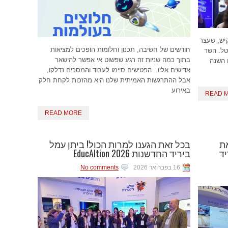
קיש, שעצר
חודשים של חשיבה, תכנון וחלומות הופכים למציאות
טל. השר
בתוך כמה שניות זה רגע שפשוט אי אפשר להישאר
 השנה
אדישים אליו. הפטישים סיימו לעבוד והמסכים נדלקו,
אבל ההתרגשות האמיתית שלנו היא מהזכות לקחת חלק
באירוע
READ 
READ MORE
את
בכל זאת הגענו למרות הכול! ביתן עמל
ד
ביריד החדשנות EducAItion 2026
16 בפברואר 2026
No comments