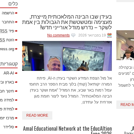
כלים
הרשמה
בעידן שבו הבינה המלאכותית מייצרת,
מעצימה ומטשטשת את הגבולות בין אמת
התחבר
לשקר – נדרש מודל אורייני חדש!
פיד
RSS
19 בפברואר 2026
No comments
הזנת
SS
ress.org
קטגוריות
 ובקהילה
AR-AI
 "מניעים
אל מול הצפת המידע השקרי בעידן ה-AI, פיתח
ון
בארץ ובע
המורה יקותיאל (קותי) בלוך מבית הספר הרב תחומי
ר לחשמל
עמל רמות באר שבע, את המודל "אמת ושקר בעידן
חינוך חב
הבינה המלאכותית". המודל נועד ליצור חומת מגן
למידה מ
אזרחית על עתידנו,
READ 
למידת פר
READ MORE
מרכז יזמ
תחנת עיצוב כרזות מחאה בסיוע AI,
Amal Educational Network at the EducAItion
סליידר
ודה!
Expo 2026