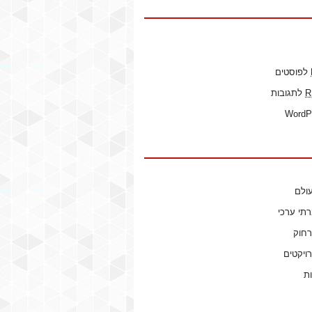
לפוסטים
R
לתגובות
WordP
ולם
רתי ערכי
רחוק
ויקטים
ות