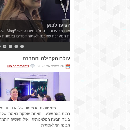
מתעניינים בעולם החקר והחל
עמל דקל ווילנאי ממעלה אדומים – אשר הד
15
14
13
12
11
10
9
8
עולם הקהילה והחברה
26 בפברואר 2026
No comments
שתי יוזמות מרשימות של הרב תחומי 
רמות באר שבע – האחת עוסקת באמת ושקר 
בעידן הבינה המלאכותית, ואילו השנייה רותמת
הבינה המלאכותית