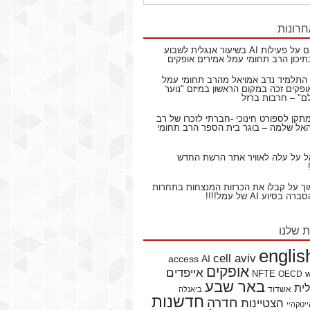
חרונות
ם
על
פעילות AI בשיעור אנגלית לשבוע
תיכון הרב תחומי עמל אמירים אופקים
התלמיד נדב אמויאל מהרב תחומי עמל
ופקים זכה במקום הראשון במיזם "נוער
ם" – חרבות ברזל
תקן לספורט חינוכי -חברתי לזכרו של רב
ל שלמה – בוגר בית הספר הרב תחומי
ל
על
עלה לאוויר אתר הרשת החדש
וך
על
קבלו את הכרזות המנצחות בתחרות
בסיוע AI של עמל!!!!
ת שלנו
englis
cell aviv
access
AI
אופקים
אייפדים
NFTE
OECD
באר שבע
לית
אשדוד
ביאנלה
חדשנות
חדרה
הצטיינות
יטקהיי