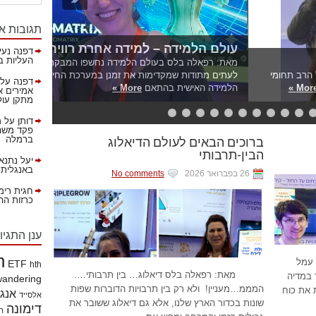
תגובות א
דפנה נעי
ל? הגיעו לכאן
העליות ב
בעולם החקר והחלל, נחשפנו למספר יוזמות מרהיבות – החל במיזם ה-MagSave של הרב תחומי
דפנה
על
גימו את המערכת שתכננו לאיתור לכודים באסונות
More »
אמירים א
מתקן עול
דותן
על
מ
פקד משהא
ברוכים הבאים לעולם הדיאלוג
ברמלה
הבין-תרבותי
יעל נתנא
באנגלית!
26 בפברואר 2026
No comments
חגית רימ
כרזות ההסברה 
ענן התגיו
h
עמל
ETF
hth
מאת: רפאלה בלס דיאלוג… בין תרבותי….
במדיה
wandering
המממ…מעניין! ולא רק בין תרבויות הדוברות שפות
 את כוח
אנג
אלסייד
שונות בכדור הארץ שלנו, אלא גם דיאלוג ששובר את
דימונה
הי