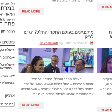
גבולות הזמן והמרחב ומפיץ את
חלל
ט
טבריה
במרחבי
READ 
READ MORE
המאה ה- 21
נהר
החינוך
פתח תק
ת
מתעניינים בעולם החקר והחלל? הגיעו
תון
רמלה
לכאן
פוסטים א
23 בפברואר 2026
No comments
עולם הקה
ברוכים ה
עולם הלמ
פוטנציאל ב
מתענייני
בקרים
בעולם החקר והחלל, נחשפנו למספר
ובעולם ה
בשלושת ימי היריד למגוון מתודות למידה בסיוע AI,
יוזמות מרהיבות – החל במיזם ה-MagSave של הרב
חינוך –
תחומי עמל דקל ווילנאי ממעלה אדומים – אשר הדגימו
יטת
את המערכת שתכננו לאיתור לכודים באסונות
ארכיון
READ MORE
READ 