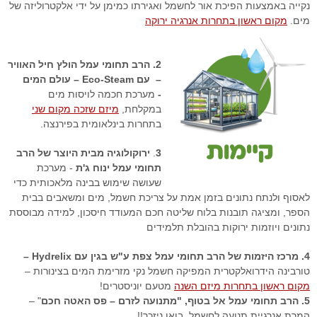
נקייה באמצעות הפיכת אור לחשמל ואגירתו כמימן על ידי אלקטרוליזה של
מים.
מקום ראשון בתחרות אנרגיה ירוקה
2. הרב תחומי עמל הולץ חיל האוויר
– עם Eco-Steam – עולם המים
-
מערכת חכמה לויסות מים
במקלחת,
מיזם שזכה מקום שני
בתחרות בינלאומית בפירנצה.
3
.
ירוקולוגיה מבית היוצר של הרב
תחומי עמל ינוח ג'ת
- מערכת
שעושה שימוש בבינה מלאכותית כדי
לאסוף ולנתח נתונים בזמן אמת על צריכת חשמל, מים ומשאבים בבית
הספר, ומציגה תובנות בלוח שליטה חכם המעודד חיסכון, למידה מבוססת
נתונים ויוזמות ירוקות בהובלת תלמידים
4. מרכז היזמות של הרב תחומי עמל צפת ע"ש בגין עם
Hydrelix –
טורבינה הידרואלקטרית המפיקה חשמל נקי מזרימת המים בצינורות –
מקום ראשון בתחרות מיזם השנה
מטעם יוניסטרים!
5. הרב תחומי עמל אל בטוף, "מתנועה לזרם – פס האטה חכם
" –
המרת אנרגיית תנועה לחשמל. בואו ניזכר!!