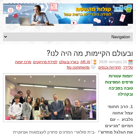
ובעולם הקיימות, מה היה לנו?
23 בפברואר 2026
AR-AI
,
בארץ ובעולם
,
למידת פרויקטים
,
מרכז יזמות
,
סליידר
,
תחרויות וכנסים
No comments
יוזמות עטורות
פרסים המפיצות
טובה בסביבה
ובקהילה
1. הרב תחומי
עמל אחווה
גלבוע – עם
המיזם "מניעים
את הגלגל מחדש
"! -בית סולארי המדגים פתרון לעצמאות אנרגטית