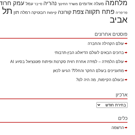
מלחמה
עמק חרוד
נהריה
מעלה אדומים
עמל
משרד החינוך
סייבר
תל
פתח תקווה
צפת
קורונה
תון
רמלה
רובוטיקה
פריפריה
קיימות
אביב
פוסטים אחרונים
עולם הקהילה והחברה
ברוכים הבאים לעולם הדיאלוג הבין-תרבותי
עולם הלמידה – למידה אחרת רווית סקרנות ופיתוח פוטנציאל בסיוע AI
מתעניינים בעולם החקר והחלל? הגיעו לכאן
ובעולם הקיימות, מה היה לנו?
ארכיון
כלים
הרשמה