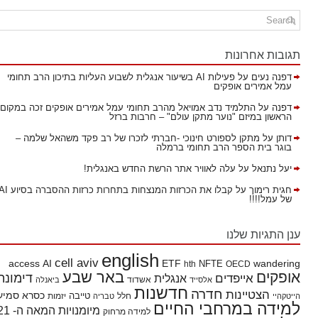
תגובות אחרונות
דפנה נעים
על
פעילות AI בשיעור אנגלית לשבוע העליות בתיכון הרב תחומי
עמל אמירים אופקים
דפנה
על
התלמיד נדב אמויאל מהרב תחומי עמל אמירים אופקים זכה במקום
הראשון במיזם "נוער מתקן עולם" – חרבות ברזל
דותן
על
מתקן לספורט חינוכי -חברתי לזכרו של רב פקד משהאל שלמה –
בוגר בית הספר הרב תחומי ברמלה
יעל נתנאל
על
עלה לאוויר אתר הרשת החדש באנגלית!
חגית רימוך
על
קבלו את הכרזות המנצחות בתחרות כרזות ההסברה בסיוע AI
של עמל!!!!
ענן התגיות שלנו
english
cell aviv
access
AI
ETF
wandering
hth
NFTE
OECD
באר שבע
אופקים
דימונה
אייפדים
אנגלית
אשדוד
אלסייד
ביאנלה
חדשנות
חדרה
הצטיינות
כסרא סמיע
חלל
טייבה
הייטקהיי
טבריה
יזמות
למידה במרחבי החיים
מיומנויות המאה ה- 21
למידה מרחוק