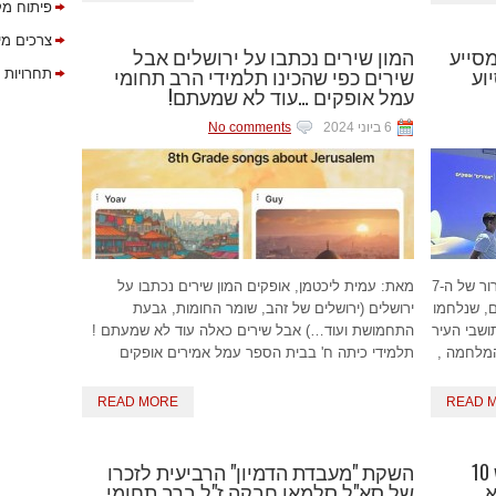
פיתוח מק
צרכים מי
סייע
המון שירים נכתבו על ירושלים אבל
וע
שירים כפי שהכינו תלמידי הרב תחומי
תחרויות 
עמל אופקים …עוד לא שמעתם!
6 ביוני 2024
No comments
50 מתושבי העיר אופקים נהרגו במתקפת הטרור של ה-7
מאת: עמית ליכטמן, אופקים המון שירים נכתבו על
ם, שנלחמו
ירושלים (ירושלים של זהב, שומר החומות, גבעת
ושבי העיר
התחמושת ועוד…) אבל שירים כאלה עוד לא שמעתם !
המלחמה ,
תלמידי כיתה ח' בבית הספר עמל אמירים אופקים
READ MORE
READ 
רוצים לראות את הסרטון המנפיש 10
השקת "מעבדת הדמיון" הרביעית לזכרו
א
של סא"ל סלמאן חבקה ז"ל ברב תחומי