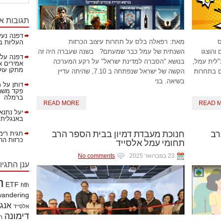
תגובות א
דפנה נעי
מאת: רפאלה בלס על תחרות עיצוב הכרזות
העליות ב
והוצגו
השנתית של עמל כבר שמעתם? בשנה שעברה היה זה
דפנה
על
"לית עמל,
בנושא "הסברה למדינת ישראל" על רקע המערכה
אמירים א
מתקן עול
ם בתחרות
הקשה של ישראל שנפתחה ב 7.10, שהיתה עדיין
בשיאה. בני
דותן
על
מ
פקד משהא
ברמלה
READ MORE
READ 
יעל נתנא
באנגלית!
ילוב AI – ברב
חנוכת מעבדת דמיון בבית הספר הרב
חגית רימ
תחומי עמל אלסייד
כרזות ההסברה 
23 בפברואר 2025
No comments
ענן התגיו
h
ETF
hth
wandering
אנג
אלסייד
דימונה
הי