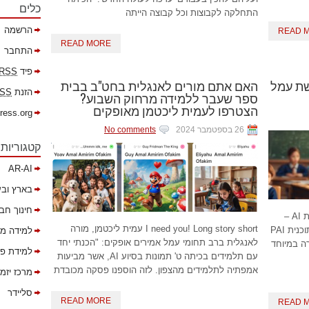
כלים
התחלקה לקבוצות וכל קבוצה הייתה
הרשמה
READ 
READ MORE
התחבר
פיד
RSS
כנית PAI של רשת עמל
האם אתם מורים לאנגלית בחט"ב בבית
הזנת
SS
ספר שעבר ללמידה מרחוק השבוע?
הצטרפו לעמית ליכטמן מאופקים
ress.org
26 בספטמבר 2024
No comments
קטגוריות
AR-AI
בארץ ובע
חינוך חב
מאת: רפאלה בלס מהי PAI? פדגוגיה משולבת AI –
I need you! Long story short עמית ליכטמן, מורה
המפתח לחינוך העתיד! לאחרונה התוודענו לתוכנית PAI
למידה מ
לאנגלית ברב תחומי עמל אמירים אופקים: "הכנתי יחד
ה במיוחד
למידת פר
עם תלמידים בכיתה ט' תמונות בסיוע AI, אשר מביעות
אמפתיה לתלמידים מהצפון. לזה הוספנו פסקה מכובדת
מרכז יזמ
סליידר
READ MORE
READ 