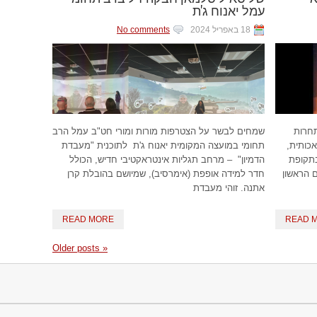
עמל יאנוח ג'ת
18 באפריל 2024
No comments
חרות
שמחים לבשר על הצטרפות מורות ומורי חט"ב עמל הרב
כותית,
תחומי במועצה המקומית יאנוח ג'ת לתוכנית "מעבדת
תקופת
הדמיון" – מרחב תגליות אינטראקטיבי חדיש, הכולל
 הראשון
חדר למידה אופפת (אימרסיב), שמיושם בהובלת קרן
אתנה. זוהי מעבדת
READ MORE
READ 
Older posts
«