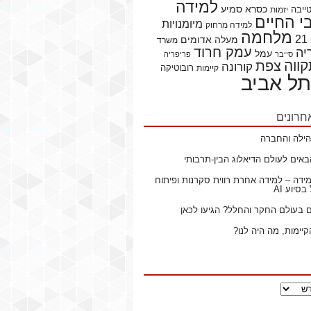
למידה
כסרא סמיע
ייבה
יזמות
 החיים
מיומנויות
למידה מרחוק
מלחמה
מעלה אדומים
משרד
עמק חרוד
יה
עמל
סייבר
פריפריה
ווה
צפת
קורונה
רובוטיקה
קיימות
תל אביב
חרונים
ילה והחברה
באים לעולם הדיאלוג הבין-תרבותי
ידה – למידה אחרת רווית סקרנות ופיתוח
סיוע AI
ם בעולם החקר והחלל? הגיעו לכאן
קיימות, מה היה לנו?