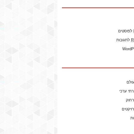
לפוסטים
R
לתגובות
WordP
ולם
רתי ערכי
רחוק
ויקטים
ות