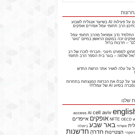
חרונות
ם
על
פעילות AI בשיעור אנגלית לשבוע
תיכון הרב תחומי עמל אמירים אופקים
התלמיד נדב אמויאל מהרב תחומי עמל
ופקים זכה במקום הראשון במיזם "נוער
ם" – חרבות ברזל
תקן לספורט חינוכי -חברתי לזכרו של רב
ל שלמה – בוגר בית הספר הרב תחומי
ל
על
עלה לאוויר אתר הרשת החדש
וך
על
קבלו את הכרזות המנצחות בתחרות
בסיוע AI של עמל!!!!
ת שלנו
englis
cell aviv
access
AI
אופקים
אייפדים
NFTE
OECD
באר שבע
לית
אשדוד
ביאנלה
חדשנות
חדרה
הצטיינות
יטקהיי