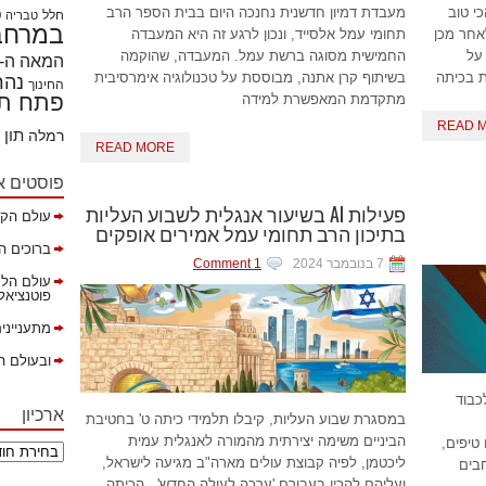
י טוב
מעבדת דמיון חדשנית נחנכה היום בבית הספר הרב
חלל
ט
טבריה
במרחבי
אחר מכן
תחומי עמל אלסייד, ונכון לרגע זה היא המעבדה
על
החמישית מסוגה ברשת עמל. המעבדה, שהוקמה
המאה ה- 21
ת בכיתה
בשיתוף קרן אתנה, מבוססת על טכנולוגיה אימרסיבית
נהר
החינוך
פתח תק
מתקדמת המאפשרת למידה
READ 
תון
רמלה
READ MORE
פוסטים א
פעילות AI בשיעור אנגלית לשבוע העליות
עולם הקה
בתיכון הרב תחומי עמל אמירים אופקים
ברוכים ה
7 בנובמבר 2024
1 Comment
עולם הלמ
פוטנציאל ב
מתענייני
ובעולם ה
כבוד
ארכיון
במסגרת שבוע העליות, קיבלו תלמידי כיתה ט' בחטיבת
הביניים משימה יצירתית מהמורה לאנגלית עמית
טיפים,
ליכטמן, לפיה קבוצת עולים מארה"ב מגיעה לישראל,
שימוש בAI במרחבים
ועליהם להכין בעבורם 'ערכה לעולה החדש'. הכיתה