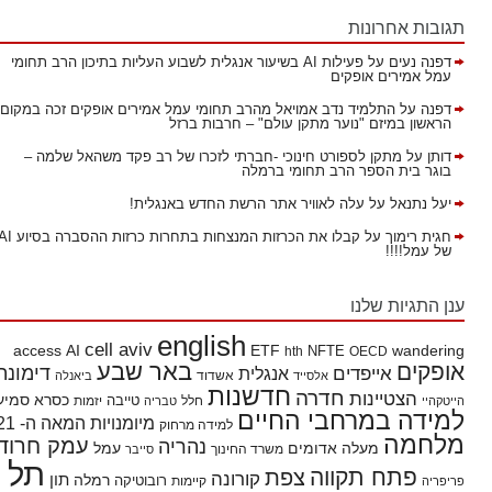
תגובות אחרונות
דפנה נעים
על
פעילות AI בשיעור אנגלית לשבוע העליות בתיכון הרב תחומי
עמל אמירים אופקים
דפנה
על
התלמיד נדב אמויאל מהרב תחומי עמל אמירים אופקים זכה במקום
הראשון במיזם "נוער מתקן עולם" – חרבות ברזל
דותן
על
מתקן לספורט חינוכי -חברתי לזכרו של רב פקד משהאל שלמה –
בוגר בית הספר הרב תחומי ברמלה
יעל נתנאל
על
עלה לאוויר אתר הרשת החדש באנגלית!
חגית רימוך
על
קבלו את הכרזות המנצחות בתחרות כרזות ההסברה בסיוע AI
של עמל!!!!
ענן התגיות שלנו
english
cell aviv
access
AI
ETF
wandering
hth
NFTE
OECD
באר שבע
אופקים
דימונה
אייפדים
אנגלית
אשדוד
אלסייד
ביאנלה
חדשנות
חדרה
הצטיינות
כסרא סמיע
חלל
טייבה
הייטקהיי
טבריה
יזמות
למידה במרחבי החיים
מיומנויות המאה ה- 21
למידה מרחוק
מלחמה
עמק חרוד
נהריה
מעלה אדומים
עמל
משרד החינוך
סייבר
תל
פתח תקווה
צפת
קורונה
תון
רמלה
רובוטיקה
פריפריה
קיימות