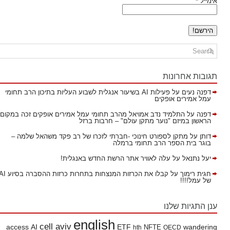
אימייל
*
תגובות אחרונות
דפנה נעים
על
פעילות AI בשיעור אנגלית לשבוע העליות בתיכון הרב תחומי
עמל אמירים אופקים
דפנה
על
התלמיד נדב אמויאל מהרב תחומי עמל אמירים אופקים זכה במקום
הראשון במיזם "נוער מתקן עולם" – חרבות ברזל
דותן
על
מתקן לספורט חינוכי -חברתי לזכרו של רב פקד משהאל שלמה –
בוגר בית הספר הרב תחומי ברמלה
יעל נתנאל
על
עלה לאוויר אתר הרשת החדש באנגלית!
חגית רימוך
על
קבלו את הכרזות המנצחות בתחרות כרזות ההסברה בסיוע AI
של עמל!!!!
ענן התגיות שלנו
english
cell aviv
access
AI
ETF
wandering
hth
NFTE
OECD