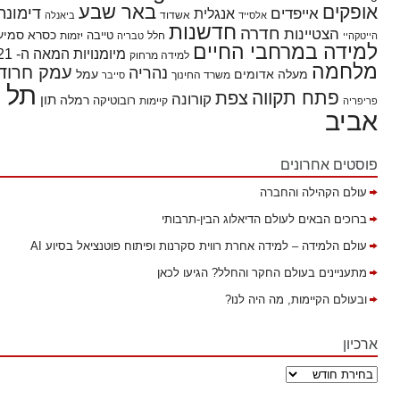
באר שבע
אופקים
דימונה
אייפדים
אנגלית
אשדוד
אלסייד
ביאנלה
חדשנות
חדרה
הצטיינות
כסרא סמיע
חלל
טייבה
הייטקהיי
טבריה
יזמות
למידה במרחבי החיים
מיומנויות המאה ה- 21
למידה מרחוק
מלחמה
עמק חרוד
נהריה
מעלה אדומים
עמל
משרד החינוך
סייבר
תל
פתח תקווה
צפת
קורונה
תון
רמלה
רובוטיקה
פריפריה
קיימות
אביב
פוסטים אחרונים
עולם הקהילה והחברה
ברוכים הבאים לעולם הדיאלוג הבין-תרבותי
עולם הלמידה – למידה אחרת רווית סקרנות ופיתוח פוטנציאל בסיוע AI
מתעניינים בעולם החקר והחלל? הגיעו לכאן
ובעולם הקיימות, מה היה לנו?
ארכיון