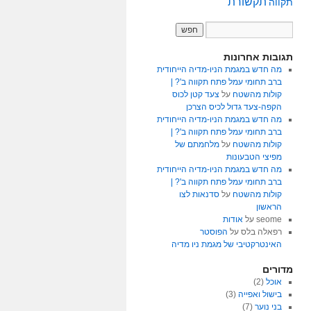
תקשורת
תקווה
תגובות אחרונות
מה חדש במגמת הניו-מדיה הייחודית
ברב תחומי עמל פתח תקווה ב'? |
קולות מהשטח
על
צעד קטן לכוס
הקפה-צעד גדול לכיס הצרכן
מה חדש במגמת הניו-מדיה הייחודית
ברב תחומי עמל פתח תקווה ב'? |
קולות מהשטח
על
מלחמתם של
מפיצי הטבעונות
מה חדש במגמת הניו-מדיה הייחודית
ברב תחומי עמל פתח תקווה ב'? |
קולות מהשטח
על
סדנאות לצו
הראשון
seome
על
אודות
רפאלה בלס
על
הפוסטר
האינטרקטיבי של מגמת ניו מדיה
מדורים
אוכל
(2)
בישול ואפייה
(3)
בני נוער
(7)