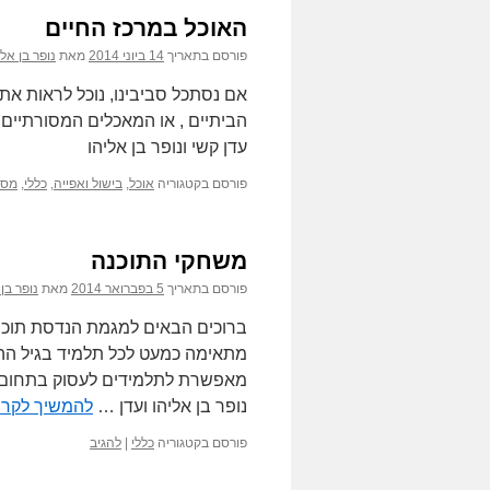
האוכל במרכז החיים
פורסם בתאריך
14 ביוני 2014
מאת
נופר בן אלי
אם נסתכל סביבינו, נוכל לראות א
הביתיים , או המאכלים המסורתיים 
עדן קשי ונופר בן אליהו
פורסם בקטגוריה
אוכל
,
בישול ואפייה
,
כללי
,
מסע
משחקי התוכנה
פורסם בתאריך
5 בפברואר 2014
מאת
נופר בן
ברוכים הבאים למגמת הנדסת תוכנה
מתאימה כמעט לכל תלמיד בגיל הה
מאפשרת לתלמידים לעסוק בתחום ה
נופר בן אליהו ועדן …
להמשיך לקר
פורסם בקטגוריה
כללי
|
להגיב