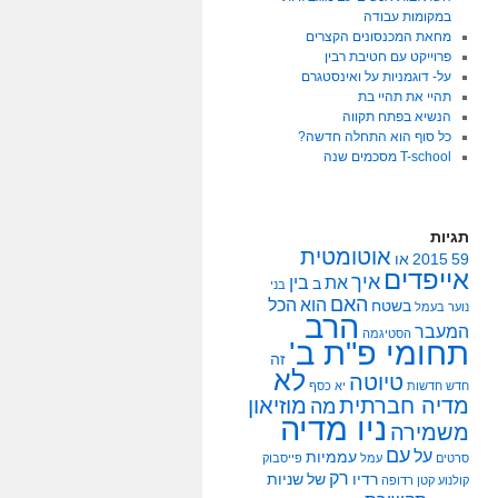
במקומות עבודה
מחאת המכנסונים הקצרים
פרוייקט עם חטיבת רבין
על- דוגמניות על ואינסטגרם
תהיי את תהיי בת
הנשיא בפתח תקווה
כל סוף הוא התחלה חדשה?
T-school מסכמים שנה
תגיות
אוטומטית
59
2015
או
אייפדים
איך
את
בין
ב
בני
האם
הוא
הכל
בשטח
נוער
בעמל
הרב
המעבר
הסטיגמה
תחומי פ"ת ב'
זה
לא
טיוטה
חדש
חדשות
יא
כסף
מדיה חברתית
מוזיאון
מה
ניו מדיה
משמירה
עם
על
עממיות
סרטים
עמל
פייסבוק
רק
רדיו
של
שניות
קולנוע
קטן
רדופה