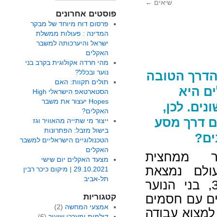
שיאים
←
פוסטים אחרונים
פרסום דוח מיוחד של מבקר
המדינה : פעולות ממשלת
ישראל והיערכותה למשבר
האקלים
מהי חרדה אקולוגית בקרב בני
נוער ובכלל?
הדרך הטובה
תולים תקוות: האם
ים היא
הסטארטאפ הישראלי High
Hopes יעצור את משבר
ים. לכן,
האקלים?
ם דרך מסע
ייצור מי שתייה מהאוויר וגז
בישול מזבל: הפתרונות
ים?
הטכנולוגיים הישראליים למשבר
האקלים
ר ממחצית
מצעד האקלים יום שישי
עולם נמצאת
29.10.2021 | מיקום כיכר רבין
תל-אביב
מתחת לגיל 30, בני הנוער
ם עם חסמים
קטגוריות
אמצעי המחשה
(2)
למצוא עבודה
דילמות ומערכי שיעור
(6)