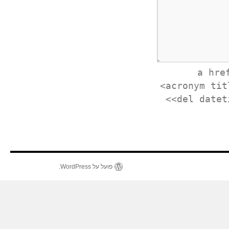
<a hr
<acronym tit
<del datet
פועל על WordPress.