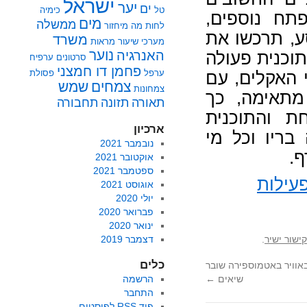
ישראל
יער
ים
טל
כימיה
UNFC ושחקני מפתח נוספים,
מים
ממשלה
לחות
מה
מיחזור
ע, תרכשו את
משרד
מערכי שיעור
מראות
נוער
האנרגיה
תוכנית פעולה
סרטונים
ערפיח
פחמן דו חמצני
ערפל
פסולת
 האקלים, עם
צמחים
שמש
צמחונות
מתאימה, כך
תאורה
תזונה
תחבורה
ת והתוכנית
ארכיון
בריו וכל מי
נובמבר 2021
ף.
אוקטובר 2021
ספטמבר 2021
עילות
אוגוסט 2021
יולי 2020
פברואר 2020
ינואר 2020
ישור ישיר
.
דצמבר 2019
כלים
באוויר באטמוספירה שובר
שיאים
←
הרשמה
התחבר
פיד
RSS
לפוסטים