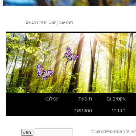
רשת עמל | למען הדורות הבאים
אקטיביזם
תופעת
עמלנט
חברתי
ההכחשה
באוויר באטמוספירה שובר