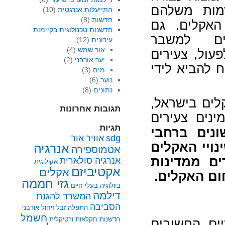
זמות משלהם
התייעלות אנרגטית
(10)
חדשות
(8)
האקלים. גם
חדשנות טכנולוגית בקיימות
ם למשבר
עירונית
(12)
אור שמש
(4)
עול, צעירים
יער אורבני
(2)
ח להביא לידי
מים
(3)
נוער
(6)
נתונים
(8)
לים בישראל,
תגובות אחרונות
נים צעירים
תגיות
נים ברחבי
sdg
אוויר
אור
נויי האקלים
אנרגיה
אטמוספירה
ם ממדינות
אנרגיה סולארית
אקולוגית
אקטיביזם
אקלים
ום האקלים.
גזי חממה
ביולוגיה
בעלי חיים
דילמה
המשרד להגנת
הסביבה
התפלה
זבל
זיחול אורבני
חשמל
חדשנות
חקלאות ורטיקלית
ים החשובים