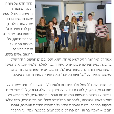
לדור חדש של מומחי
תוכנה מהשורה
הראשונה, ואין לי ספק
שאם תתמידו בדרך
שבה אתם הולכים,
נכון לכם עתיד גדול
בתחום הזה. אני מודה
לחברת סיסקו, על
האירוח החם ועל
שיתוף הפעולה
החשוב שקיים בינינו,
אשר רק לאחרונה הגיע לשיא מיוחד, לשיא גינס, במיזם החינוכי הגדול שלנו
בהובלת נשיא המדינה שמעון פרס, אשר העביר לאלפי תלמידי עמל את השיעור
המקוון באזרחות הגדול ביותר בעולם". התלמידים שהשתתפו בתחרות, זכו
לשמוע הרצאה על "מלחמות הסייבר" מאת עמרי הולצמן מחברת סיסקו.
אנו מודים למנכ"ל עמל עו"ד רוית דום ולסמנכ"ל פדגוגיה ד"ר רונית אשכנזי על
ייזום הרעיון המקורי, לחברת סיסקו על שיתוף הפעולה הפורה, לד"ר אושי שהם
קראוס על פיתוח המשימות המאתגרות והרעיונות החדשניים, לצוות הפדגוגיה
שסייע בארגון ובשיפוט , לנבחרות התלמידים שגילו רוח ספורטיבית, ריכוז עילאי
ודבקות במטרה, לצוות מערכות מידע על התמיכה הטכנית המסורה, ואחרון
חביב – לעמרי בר און, רכז פרויקטים טכנולוגיים בקבוצת עמל, על ההפקה