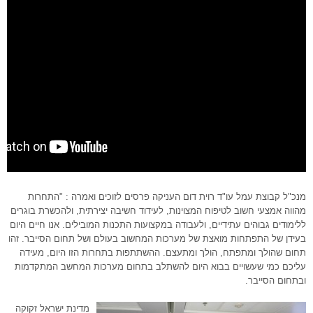
מנכ"ל קבוצת עמל עו"ד רוית דום העניקה פרסים לזוכים ואמרה : "התחרות
מהווה אמצעי חשוב לטיפוח המצוינות, לעידוד חשיבה יצירתית, ולהכשרת בוגרים
ללימודים גבוהים עתידיים, ולעבודה במקצועות התכנות המובילים. אנו חיים היום
בעידן של התפתחות מואצת של מערכות המחשוב בעולם ושל תחום הסייבר. זהו
תחום שהולך ומתפתח, הולך ומתעצם. ההשתתפות בתחרות הזו היום, מעידה
עליכם כמי שעשויים בבוא היום להשתלב בתחום מערכות המחשב המתקדמות
ובתחום הסייבר.
מדינת ישראל זקוקה