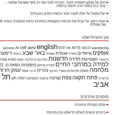
דותן
על
מתקן לספורט חינוכי -חברתי לזכרו של רב פקד משהאל שלמה –
בוגר בית הספר הרב תחומי ברמלה
יעל נתנאל
על
עלה לאוויר אתר הרשת החדש באנגלית!
חגית רימוך
על
קבלו את הכרזות המנצחות בתחרות כרזות ההסברה בסיוע AI
של עמל!!!!
ענן התגיות שלנו
english
cell aviv
access
AI
ETF
wandering
hth
NFTE
OECD
באר שבע
אופקים
דימונה
אייפדים
אנגלית
אשדוד
אלסייד
ביאנלה
חדשנות
חדרה
הצטיינות
כסרא סמיע
חלל
טייבה
הייטקהיי
טבריה
יזמות
למידה במרחבי החיים
מיומנויות המאה ה- 21
למידה מרחוק
מלחמה
עמק חרוד
נהריה
מעלה אדומים
עמל
משרד החינוך
סייבר
תל
פתח תקווה
צפת
קורונה
תון
רמלה
רובוטיקה
פריפריה
קיימות
אביב
פוסטים אחרונים
עולם הקהילה והחברה
ברוכים הבאים לעולם הדיאלוג הבין-תרבותי