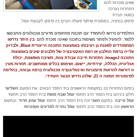
שאינן מוכרות להם.
התחרות נערכה
במטה חברת
סיסקו בנתניה, במסגרת שיתוף פעולה הקיים בין סיסקו לקבוצת עמל.
התלמידים נדרשו להתמודד עם תוכנות מתחומים מדעיים וטכנולוגיים והתבקשו
ללמוד, להפעיל ולפתור משימות בתוכנה שאינה מוכרת להם.
בין היתר נדרשו
המתמודדים לפענח גן ויציבותו באמצעות התוכנה הייעודית Blast, ולבדוק
עלייה ברמת החלבון או רמת האקטיבציה של חלבונים שונים באמצעות
התוכנה ImageJ. התחרות חייבה עבודת צוות, חשיבה מופשטת, יכולת
אנליטית, הכללה, יצירתיות, יישום, ושימוש בכלים ממוחשבים. תחרות מעין
זו דורשת להראות מיומנויות ואינטליגנציה טכנולוגית ברמה גבוהה, בהלימה
למיומנויות המאה ה 21, שלהן נדרש הבוגר העתידי.
בסיום התחרות זכו במקומות הראשונים בתי הספר הבאים: את המקום
השלישי
חלקו ביניהם בית הספר הרב תחומי
עמל שבח מופת
ובית הספר הרב תחומי
עמל טייבה
. במקום
השני
זכה בית הספר הרב תחומי
עמל עמק חרוד
, ובמקום
הראשון
זכה בית הספר הרב תחומי
עמל נהריה למדעים ואמנויות
.