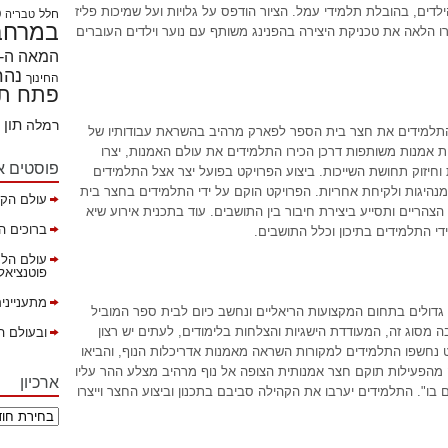
דים, בהובלת תלמידי עמל. הציור הודפס על גלויות ועל שמיכות פליז
חלל
ט
טבריה
במרחבי
רו הלאה את טכניקת היצירה בהפנינג משותף עם נוער וילדים העוברים
המאה ה- 21
נהר
החינוך
פתח תק
תון
רמלה
 התלמידים את חצר בית הספר לפארק מרהיב בהשראת עבודותיו של
ת אמנות משותפות דרכן הכירו התלמידים את עולם האמנות, יצרו
פוסטים א
וחיזוק תחושת השייכות. ביצוע הפרויקט בפועל יצר אצל התלמידים
נהיגות ולקיחת אחריות. הפרויקט הוקם על ידי התלמידים בחצר בית
עולם הקה
ריים ותסייע ביצירת חיבור בין התושבים. עוד בתכנית אירוע שיא
ברוכים ה
ידי התלמידים בתיכון וכלל התושבים.
עולם הלמ
פוטנציאל ב
מתענייני
גדולים בתחום המקצועות הריאליים ונחשב כיום לבית ספר המוביל
בה מסוג זה, המעודדת הישגיות והצלחות בלימודים, לעתים יש רצון
ובעולם ה
ט נחשפו התלמידים למקורות השראה מאמנות אדריכלות הנוף, והביאו
ה מהפעילות תוקם חצר אמנותית הצופה אל נוף מרהיב מצלע ההר עליו
ארכיון
ו". התלמידים יערבו את הקהילה סביבם בתכנון וביצוע החצר וייצרו