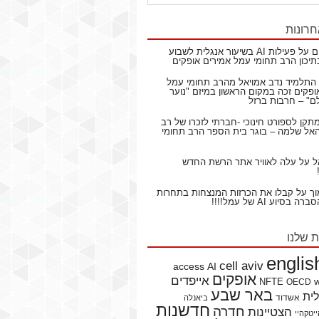
חרונות
ם
על
פעילות AI בשיעור אנגלית לשבוע
תיכון הרב תחומי עמל אמירים אופקים
התלמיד נדב אמויאל מהרב תחומי עמל
ופקים זכה במקום הראשון במיזם "נוער
ם" – חרבות ברזל
תקן לספורט חינוכי -חברתי לזכרו של רב
ל שלמה – בוגר בית הספר הרב תחומי
ל
על
עלה לאוויר אתר הרשת החדש
וך
על
קבלו את הכרזות המנצחות בתחרות
בסיוע AI של עמל!!!!
ת שלנו
englis
cell aviv
access
AI
אופקים
אייפדים
NFTE
OECD
באר שבע
לית
אשדוד
ביאנלה
חדשנות
חדרה
הצטיינות
יטקהיי