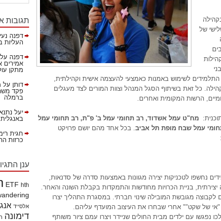
תגובות א
קהילה
לישי של
דפנה נעי
העליות ב
ים
דפנה
על
הילות
אמירים א
ני
מתקן עול
 התלמידים לשימוש באמנות כאמצעי להעצמה אישית וקהילתית,
דותן
על
מ
קהילה. כל זאת בשיתוף הסגל המנהל וצוות המורים לצד מעגלים
פקד משהא
ברמלה
יים, הרשות המקומית ואחרים.
יעל נתנא
וכנית:
מח"ט עמל אשדוד, רב תחומי עמל ב' פ"ת, רב תחומי עמל
באנגלית!
תחומי עמל שבח מופת תל אביב
. בכל אחד מהם יושם פרויקט
חגית רימ
כרזות ההסברה 
ענן התגיו
דים נחשפו לטכניקות יצירה מגוונות באמצעות סדרה של סדנאות,
h
ETF
hth
 יצירתית, בניית הכרויות מחודשות והתמקדות בקבלת השונה והאחר.
wandering
לקבוצה מגובשת המובילה שינוי חברתי. במסגרת התהליך יצרו
אנג
"אי של שקט"" אחרי שבחרו את העיצוב המועדף עליהם.
אלסייד
דימונה
כו נפגשו עם ילדים מבית החולים שניידר ויצרו עמם ציור משותף
הי