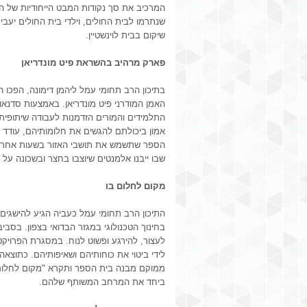
המרכיב את סך נקודות המבט הייחודיות של היל
שנתרמו לבית החולים, וילדי בית החולים יעבי
שיקום בבית לוינשטיין.
פארק מרהיב בהשראת פיט מונדריאן
בתיכון הרב תחומי עמל ליהמן דימונה, הפכו
האמן המודרני פיט מונדריאן. באמצעות סדנאו
התלמידים והמורים הזדמנות לעבודה שיתופית 
אמון ביכולתם להגשים את חלומותיהם, עודד מ
הספר שתשמש את תושבי האזור בשעות אחר הצה
שבו ייבנו אלמנטים שיוצבו בחצר ובשכונה על 
מקום לחלום בו
התיכון הרב תחומי עמל כעביה הגיע להישגים 
בחינוך הטכנולוגי במגזר הבדואי בצפון. בסבי
לעצור, להירגע ופשוט לנוח. במסגרת הפרויק
לידי ביטוי את כוחותיהם ושאיפותיהם. כתוצא
ממוקם מבנה בית הספר ותקרא "מקום לחלום ב
ביחד את המרחב המשותף שלהם.