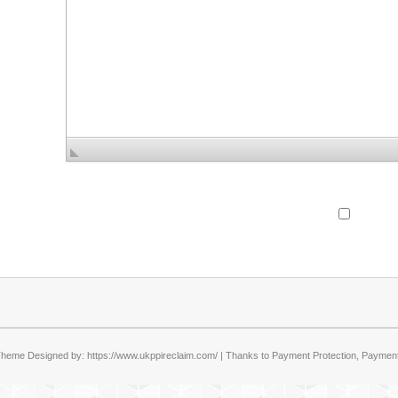
Theme Designed by:
https://www.ukppireclaim.com/
| Thanks to
Payment Protection
,
Payment