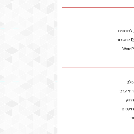
לפוסטים
R
לתגובות
WordP
ולם
רתי ערכי
רחוק
ויקטים
ות