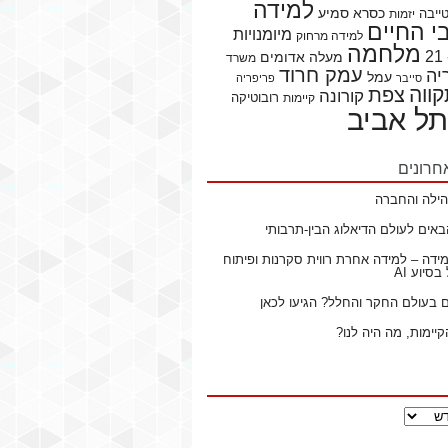
למידה
כסרא סמיע
ייבה
יזמות
 החיים
מיומנויות
למידה מרחוק
מלחמה
מעלה אדומים
משרד
עמק חרוד
יה
עמל
סייבר
פריפריה
ווה
צפת
קורונה
רובוטיקה
קיימות
תל אביב
חרונים
ילה והחברה
באים לעולם הדיאלוג הבין-תרבותי
ידה – למידה אחרת רווית סקרנות ופיתוח
סיוע AI
ם בעולם החקר והחלל? הגיעו לכאן
קיימות, מה היה לנו?