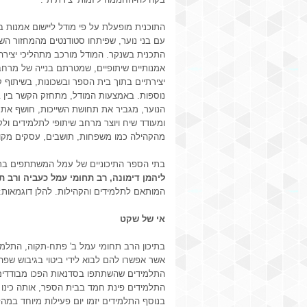
התוכנית מופעלת על פי מודל ליישום אמנות ב
עם בני נוער, שפיתחו סטודנטים מהמחזור הש
התכנית בשנקר. המודל מורכב מתהליכי יצירה
אמנותיים שיתופיים, שמטרתם בנייה של מרחב
יצירתיים בתוך בית הספר ובשכונות, בשיתוף ק
נוספות. באמצעות המודל, מתחזק הקשר בין ב
הנוער, מגביר את תחושת השייכות, חושף את
ומעודד שיח ויוצר מרחב שיתופי לתלמידים ול
מהקהילה כמו משפחות, תושבים, עסקים מקומ
בתי הספר התיכוניים של עמל המשתתפים בת
ליהמן דימונה, רב תחומי עמל כעביה ורב 
המותאם לתלמידים והקהילות. להלן דוגמאות:
אי של שקט
בתיכון הרב תחומי עמל ב' פתח-תקוה, התלמי
אשר אפשרו להם לבוא לידי ביטוי בגיבוש שפה
התלמידים שהשתתפו בסדנאות הפכו מבודדים 
התלמידים פינת חמד בבית הספר, אותה כינו 
בנוסף התלמידים יזמו יום פעילות מיוחד במהל