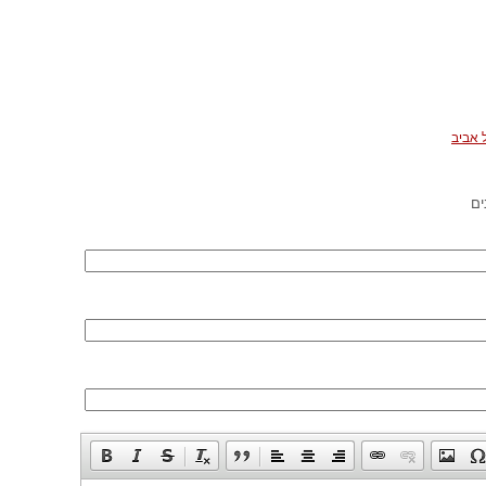
 אביב
ים