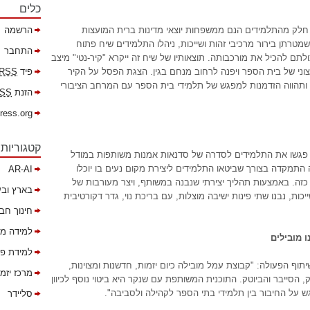
כלים
חלק מהתלמידים הנם ממשפחות יוצאי מדינות ברית המועצות
הרשמה
רתן בירור מרכיבי זהות ושייכות, ניהלו התלמידים שיח פתוח
התחבר
לתם להכיל את מורכבותה. תוצאותיו של שיח זה ייקרא "קיר-נטי" מיצב
צוני של בית הספר ויפנה לרחוב מנחם בגין. הצגת הפסל על הקיר
פיד
RSS
ה ותהווה הזדמנות למפגש של תלמידי בית הספר עם המרחב הציבורי
הזנת
SS
ress.org
קטגוריות
 פגשו את התלמידים לסדרה של סדנאות אמנות משותפות במודל
התמקדה בצורך שביטאו התלמידים ליצירת מקום נעים בו יוכלו
AR-AI
זה. באמצעות תהליך יצירתי שנבנה במשותף, ויצר מעורבות של
בארץ ובע
כות, נבנו שתי פינות ישיבה מוצלות, עם בריכת נוי, גדר דקורטיבית
חינוך חב
למידה מ
ו מובילים
למידת פר
תוף הפעולה: "קבוצת עמל מובילה כיום יזמות, חדשנות ומצוינות,
מרכז יזמ
, הסייבר והביוטק. התוכנית המשותפת עם שנקר היא ביטוי נוסף לכיוון
ש על החיבור בין תלמידי בתי הספר לקהילה ולסביבה".
סליידר