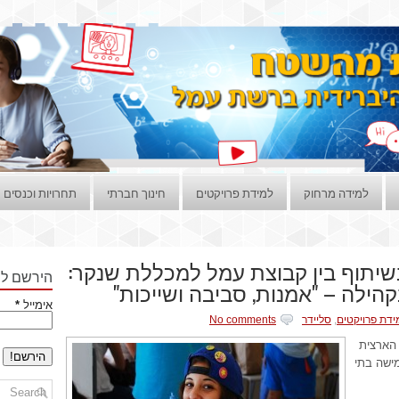
למידה מרחוק
למידת פרויקטים
חינוך חברתי
תחרויות וכנסים
בשיתוף בין קבוצת עמל למכללת שנקר:
הירשם לני
ילה – "אמנות, סביבה ושייכות"
אימייל
*
ידת פרויקטים
,
סליידר
No comments
 הארצית
ישה בתי