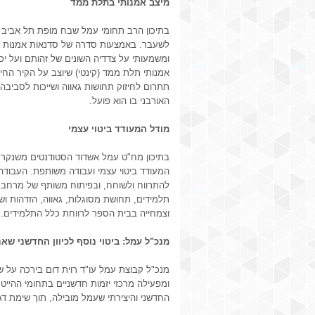
מיצב אמנותי בתלת ממד
בתיכון הרב תחומי עמל שבח מופת תל אביב 
לשעבר. באמצעות סדרה של סדנאות אמנות שמט
ומשמעותי על צדדיה השונים של זהותם ועל יכו
אמנותי תלת ממד (קינטי) שיוצב על הקיר החי
תתרום לחיזוק תחושות גאווה ושייכות לסביב
האורבני בו הוא פועל.
מודל המעודד ביטוי עצמי
בתיכון מח"ט עמל אשדוד הסטודנטים משנקר
המעודד ביטוי עצמי ועבודה משותפת. העבודה 
להתרווח ולשוחח, ובפיתוח משותף של מרחב כ
תלמידים, תחושת מסוגלות, גאווה, הזדהות ושיי
וצמחייה בבית הספר לרווחת כלל התלמידים.
מנכ"ל עמל: ביטוי נוסף לכיוון החדשני שאנ
מנכ"ל קבוצת עמל עו"ד רוית דום בירכה על שי
ומפעילה מרכזי יזמות חדשניים בתחומי ההייטק
החדשני והיצירתי שעמל מובילה, תוך שימת דג