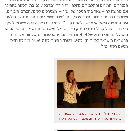
המנהלים, המורים והתלמידים גדולה, וזה הולך ו"מדבק". גם בתי הספר בקהילה
וגם מחוצה לה – שאר בתי הספר של עמל – מצטרפים לשינוי, יוצרים חיבורים,
ומשלבים רב תרבותיות וחינוך ערכי, עם למידה משמעותית. זוהי תחושה נפלאה,
ואת המנגינה הזאת אי אפשר להפסיק… " . בסיום דבריה, הודתה אשכנזי ליעקב
שניידר – מנהל קהילת ידידי הייטק היי בישראל ונציג משפחת גי'יקובס (שיזמה את
המפעל החינוכי הגדול של HTH ובתמיכתה מתאפשרות המשלחות מעוררות
ההשראה מישראל לסן דייגו), לנציגי משרד החינוך ולתמי עטייה מובילת הניסוי
מטעם רשת עמל.
קולין גרין וג'ייד וויט, מורות מובילות ומנטוריות
מרשת הייטקהיי סן דייגו, מעבירות סדנאות אורח