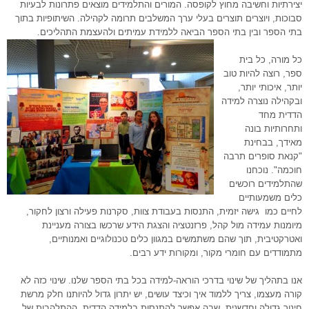
יצירתיות וחשיבה מחוץ לקופסה. המורים והתלמידים מוצאים פתרונות לבעיות
סבוכות, ויוצרים תוצרים בעלי ערך המשלבים תרומה לקהילה. השיתופיות בתוך
בתי הספר ובין בתי הספר הביאה ללמידת עמיתים ולהעצמת התהליכים.
כל מורה, כל בית
ספר, רוצה להיות טוב
יותר, איכותי יותר,
ובקהילה נוצרה למידה
הדדית מחד
ותחרותיות בונה
מאידך, בבחינת
"קנאת סופרים תרבה
חוכמה". נוכחנו
שהתלמידים רוכשים
כלים משמעותיים
לחיים כמו גישה יזמית, התנסות בעבודת צוות, סקרנות פעילה ורצון לחקור,
מיומנות עמידה מול קהל, פרזנטציה והצגת הידע שרכשו בצורה מעניינת
ואטרקטיבית, תוך שהם משתמשים במגוון כלים טכנולוגיים ואמנותיים,
מתמודדים
עם חומרי מקור, ומקורות ידע רבים.
אנו בתהליך של שינוי בדרכי הוראה-למידה בכל בתי הספר שלנו. שינוי כזה לא
קורה מעצמו, צריך ללמוד איך וכיצד עושים, יש יתרון גדול להיותנו חלק מרשת
חינוך גדולה וחדשנית, שבה אפשר להתנסות בלמידה הדדית.
ההתלהבות של