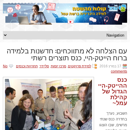
עם הצלחה לא מתווכחים: חדשנות בלמידה
ברוח הייטק-היי, כנס תוצרים רשתי
17 במרץ 2016
למידת פרויקטים
,
מרכז יזמות
,
סליידר
,
תחרויות וכנסים
No
comments
כנס
ההייטק-היי
הגדול של
קהילת
עמל~
השבוע, נערך
בחדרה כנס שנתי
מרשים, שבו הוצגו