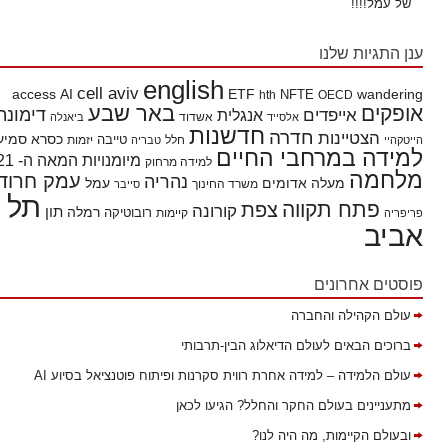
של עמל!!!!
ענן התגיות שלנו
english
cell aviv
access
AI
ETF
wandering
hth
NFTE
OECD
באר שבע
אופקים
דימונה
אייפדים
אנגלית
אשדוד
אלסייד
ביאנלה
חדשנות
חדרה
הצטיינות
כסרא סמיע
חלל
טייבה
הייטקהיי
טבריה
יזמות
למידה במרחבי החיים
מיומנויות המאה ה- 21
למידה מרחוק
מלחמה
עמק חרוד
נהריה
מעלה אדומים
עמל
משרד החינוך
סייבר
תל
פתח תקווה
צפת
קורונה
תון
רמלה
רובוטיקה
פריפריה
קיימות
אביב
פוסטים אחרונים
עולם הקהילה והחברה
ברוכים הבאים לעולם הדיאלוג הבין-תרבותי
עולם הלמידה – למידה אחרת רווית סקרנות ופיתוח פוטנציאל בסיוע AI
מתעניינים בעולם החקר והחלל? הגיעו לכאן
ובעולם הקיימות, מה היה לנו?