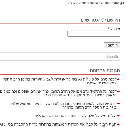
כן, הוסף אותי לרשימת התפוצה שלך.
הירשם לניוזלטר שלנו
אימייל
*
תגובות אחרונות
דפנה נעים
על
פעילות AI בשיעור אנגלית לשבוע העליות בתיכון הרב תחומי
עמל אמירים אופקים
דפנה
על
התלמיד נדב אמויאל מהרב תחומי עמל אמירים אופקים זכה במקום
הראשון במיזם "נוער מתקן עולם" – חרבות ברזל
דותן
על
מתקן לספורט חינוכי -חברתי לזכרו של רב פקד משהאל שלמה –
בוגר בית הספר הרב תחומי ברמלה
יעל נתנאל
על
עלה לאוויר אתר הרשת החדש באנגלית!
חגית רימוך
על
קבלו את הכרזות המנצחות בתחרות כרזות ההסברה בסיוע AI