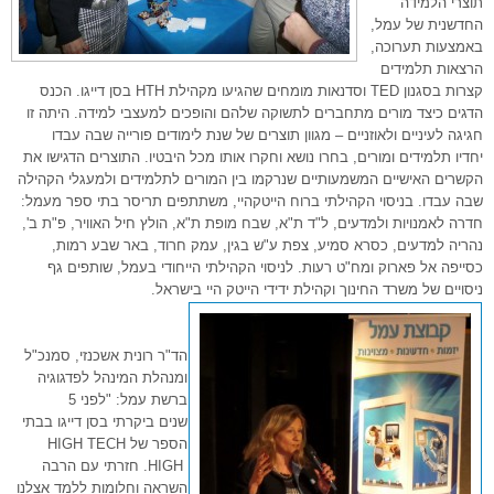
תוצרי הלמידה
החדשנית של עמל,
באמצעות תערוכה,
הרצאות תלמידים
קצרות בסגנון
TED
וסדנאות מומחים שהגיעו מקהילת HTH בסן דייגו. הכנס
הדגים כיצד מורים
מתחברים לתשוקה שלהם
והופכים למעצבי למידה. היתה זו
חגיגה לעיניים ולאוזניים – מגוון תוצרים של שנת לימודים פורייה שבה עבדו
יחדיו
תלמידים ומורים, בחרו נושא וחקרו אותו מכל היבטיו. התוצרים הדגישו את
הקשרים האישיים המשמעותיים שנרקמו בין המורים לתלמידים ולמעגלי הקהילה
שבה עבדו. בניסוי הקהילתי ברוח הייטקהיי, משתתפים תריסר בתי ספר מעמל:
חדרה לאמנויות ולמדעים, ל"ד ת"א, שבח מופת ת"א, הולץ חיל האוויר, פ"ת ב',
נהריה למדעים, כסרא סמיע, צפת ע"ש בגין, עמק חרוד, באר שבע רמות,
כסייפה אל פארוק ומח"ט רעות. לניסוי הקהילתי הייחודי בעמל, שותפים גף
ניסויים של משרד החינוך וקהילת ידידי הייטק היי בישראל.
הד"ר רונית אשכנזי, סמנכ"ל
ומנהלת המינהל לפדגוגיה
ברשת עמל: "לפני 5
שנים ביקרתי בסן דייגו בבתי
הספר של
HIGH TECH
HIGH
. חזרתי עם הרבה
השראה וחלומות ללמד אצלנו