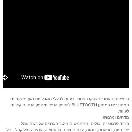
פרוייקטים אחדים עסקו בפתרון בעיות לבעלי מוגבלויות כגון משקפיים
המחוברים במתקן BLUETOOTH לטלפון הנייד ומספק הנחיות קוליות
לעיוור.
מדהים ומרגש!!
ביריד פדגוגי זה, עולים ומתממשים מיטב הערכים של רשת עמל:
יצירתיות, חדשנות, יזמות, עבודת צוות, פרזנטציה, עמידה מול קהל – כל