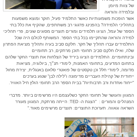
של צוות מיומן
ובלמידה והוראה
אשר הופכות משמעותיות כאשר התלמיד פעיל, חוקר ומוצא משמעות
בתהליכי הלמידה? בהפנינג פדגוגי רב משתתפים, שהקיף את כלל בתי
הספר של עמל, הציגו תלמידים ומורים תוצרים מסוגים שונים, פרי תהליכי
למידה והוראה שהתקיימו בכל בתי הספר. המשותף לכולם היה שכל
התלמידים עברו תהליך של חקר. חלקם סביב בעיה ותהליך מציאת הפתרון
שלה, ואילו חלקם סביב תחומי תוכן מרתקים, רב תחומיים
ובינתחומיים. התלמידים הציגו ביריד של הצלחות את תוצרי החקר שלהם
בתחום המדעים, בתחומי האמנות, לימודי תנ״ך, ביולוגיה, מציאות
מדומה, לימודי חלל וכן טקסטים של פואטרי סלאם באנגלית, יצירת מחול
ייחודית של קהילת העבריים מדימונה ו"לילה לבן" שנגע בערכים
"ייחוד-אחדות ורב תרבותיות" בבית הספר הרב תחומי הולץ חיל האוויר.
המגוון והעושר של תחומי החקר כשלעצמם היו מרשימים ביותר. מדברי
המנהלים והמורים :
"הצגת ה-
TED
: הייתה מרתקת, המגוון מעורר
השראה וגאווה. תערוכת התוצרים: תוצרים מרשימים מאוד."