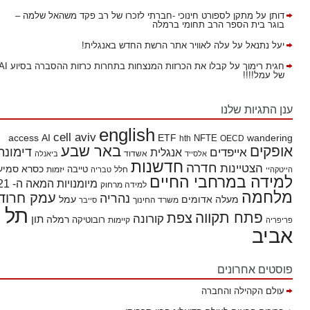
דותן
על
מתקן לספורט חינוכי -חברתי לזכרו של רב פקד משהאל שלמה –
בוגר בית הספר הרב תחומי ברמלה
יעל נתנאל
על
עלה לאוויר אתר הרשת החדש באנגלית!
חגית רימוך
על
קבלו את הכרזות המנצחות בתחרות כרזות ההסברה בסיוע AI
של עמל!!!!
ענן התגיות שלנו
english
cell aviv
access
AI
ETF
wandering
hth
NFTE
OECD
באר שבע
אופקים
דימונה
אייפדים
אנגלית
אשדוד
אלסייד
ביאנלה
חדשנות
חדרה
הצטיינות
כסרא סמיע
חלל
טייבה
הייטקהיי
טבריה
יזמות
למידה במרחבי החיים
מיומנויות המאה ה- 21
למידה מרחוק
מלחמה
עמק חרוד
נהריה
מעלה אדומים
עמל
משרד החינוך
סייבר
תל
פתח תקווה
צפת
קורונה
תון
רמלה
רובוטיקה
פריפריה
קיימות
אביב
פוסטים אחרונים
עולם הקהילה והחברה