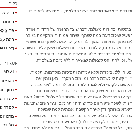
כלים
 כדמות מבוגר סמכותי בעיני התלמיד, שמתקשה לראות בו
הרשמה
התחבר
גשות ובחוויות מעולמי, דבר שיצר תחושה של הדדיות ועודד
פיד
RSS
הפעיל שיקול דעת במה לשתף. שיחה אמיתית מתקיימת בגובה
הזנת
SS
 מתוך פתיחות ואמון . לדוגמא, אני יכולה לשתף בתחושותיי
פעמים דאגה ומתח, עולות בי מחשבות ושאלות שאין עליהן תשובה.
ress.org
 את תלמידי בדברים אלה, המשקפים אותנטיות ופתיחות. רצוי
לי, וכן להתייחס לשאלות שנשארות ללא מענה בשלב זה.
קטגוריות
טיה, ללא ביקורת וללא עמדות ותפיסות מוקדמות. תלמיד:
AR-AI
, " קשה לי לשבת הרבה זמן מול המסך"…כאן נזמין את
בארץ ובע
הקשבה
לקושי ולא למהר לפתרונות
. לדוגמה: "אני מבינ.ה
חינוך חב
ע.ת מהרבה אנשים, גם אני מרגיש.ה כמוך בשיחות זום
וקר או הצהריים? האם יש מורים שיותר קל אצלם? מדוע? האם
למידה מ
ניתן לשפר שיעור זום כדי שיהיה יותר מעניין.?" חשוב שהצעות
למידת פר
י דיאלוג משותף ורק לאחר הקשבה אמתית למה שמעלה
ר לו. אולי להחליט על מינון נכון גם במחיר ויתור על נושאים
מרכז יזמ
ד בעד, מוטב חלק מאשר כלום) באמצעות השיעורים
סליידר
תר, יוכל להועיל? למידה עם חבר בזום?… גם אם לא פתרנו את