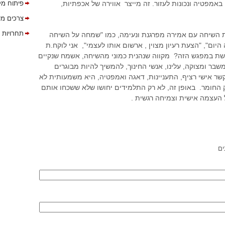
אמפטיה ונכונות לעזור. זה מייצר אווירה של אכפתיות,
פיתוח מק
צרכים מי
תחרויות 
ת השיחה עם אמירה מפרגנת ונעימה, כמו "שמחה על השיחה
יום", "הצעת רעיון מצוין , ארשום אותו לעצמי", אני לוקח.ת
שת במפגש הזה? מקווה שנהנית כמוני מהשיחה, אשמח שנקיים
שבר ומצוקה, עלינו, אנשי החינוך, להמשיך להיות מבוגרים
ר אישי רציף, התעניינות, דאגה ואמפטיה, היא משמעותית לא
חומר. באופן זה, לא רק התלמידים יחושו שלא ששכחו אותם
 העצמה אישית וצמיחה רגשית .
ים