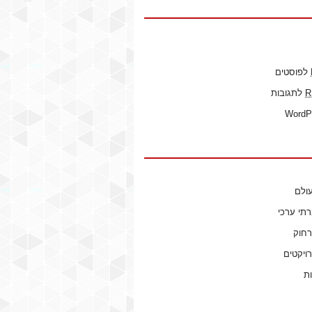
לפוסטים
R
לתגובות
WordP
ולם
רתי ערכי
רחוק
ויקטים
ות