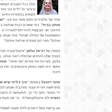
כולנו בכל המובנים האפשרי
ובעיקר על ילדים ובני נוער
נמצאים במסגרות החינוך.
אחד של תלמידים תפס מאד את עיני:
"שכ
אותנו בבית"
. כמי ששנים רבות שותפה 
החינוכי אני מבקשת להתייחס לאמירה זו. 
המשמעות של המילה שכחו? מתי אנחנו מר
אותם? ממי הם מצפים שיראה אותם?
בספרו של
דניאל גולמן
"אינטליגנציה חבר
הצורך שלנו להרגיש שהזולת רואה אותנו ,
גולמן, מציינת את מודוס "אני-אתה".
שטקי
כאשר היא חשה באופן אינטואיטיבי את צור
חיבור.
אהוד רוזנטל
במאמר "
איך גיליתי שיש 
מתרחשת חוויית עצמי מורכבת ואנחנו לומד
ידי האחר, ותוך כדי כך, תתאפשר לו התבו
רגשית
ולא אינטלקטואלית. וכי אנו מצפים ש
אנו ברשת עמל דואגים לתת מענה לשאלה,