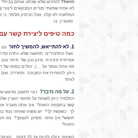
הזאת?
להרגיש שלא שכחנו אותם בבית?
לא אחת שמעתי מורים המבקשים ליצור קש
המלאכה לא קלה, אבל הניסיון מלמד, כי
ומעוניין בו.
כמה טיפים ליצירת קשר עם
1. לא להתייאש, להמשיך לחזר
גם א
אצל התלמידים תחושה שלא ויתרנו עליהם ל
אמיתית ורצינית. מינון נכון של חיזור וגו
מה אתה אומר על….), יכולים בסופו של ד
ניתן להפחית את המבוכה והחרדה, ועם הז
לוותר.
2.
על מה נדבר?
רצוי לחשוב מראש על נ
התלמיד ניתן לשוחח על תחומי העניין של
קשר בתקופה הזאת? איך אתה מעביר את 
לך כשקשה לך? יש משהו שאתה נעזר בו?
חושש? איך אתה מפרגן לעצמך? מה הכי
הזאת?
השיחה יכולה להיות עד 15 דקות , העיקר לשוחח , לגלות עניין ולשמור על קשר.