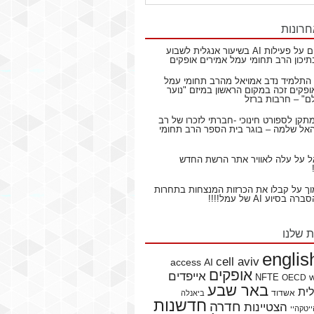
חרונות
ם
על
פעילות AI בשיעור אנגלית לשבוע
תיכון הרב תחומי עמל אמירים אופקים
התלמיד נדב אמויאל מהרב תחומי עמל
ופקים זכה במקום הראשון במיזם "נוער
ם" – חרבות ברזל
תקן לספורט חינוכי -חברתי לזכרו של רב
ל שלמה – בוגר בית הספר הרב תחומי
ל
על
עלה לאוויר אתר הרשת החדש
וך
על
קבלו את הכרזות המנצחות בתחרות
בסיוע AI של עמל!!!!
ת שלנו
englis
cell aviv
access
AI
אופקים
אייפדים
NFTE
OECD
באר שבע
לית
אשדוד
ביאנלה
חדשנות
חדרה
הצטיינות
יטקהיי