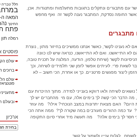
חלל
ט
טבריה
ר עם מתבגרים ונתקלים בתגובות מתעלמות ומתנגדות. אכן,
במרחבי
 כאשר החומה נסדקת, המתבגר נענה לקשר זה ואף מחפש
המאה ה- 21
נהר
החינוך
פתח תק
 מתבגרים
תון
רמלה
ם לא נענינו לקשר, כאשר אנחנו ממשיכים בחיזור מתון , נוצרת
פוסטים א
א התייאשנו. ואם לא התייאשנו, כנראה שיש לנו כוונה
ון הניסיונות לקשר (שיחת טלפון, הודעה, המלצה על תכנית טובה,
עולם הקה
בר לשאת פרי. לעיתים אפשר לזמן שני תלמידים לשיחה, וכך
ברוכים ה
מן ליצור מפגשים פרטניים. כך או אחרת, הכי חשוב – לא
עולם הלמ
פוטנציאל ב
ושאים לשיחה ולאו דווקא בענייני למידה. מתוך ההיכרות עם
מתענייני
ו, מה הדבר הכי קשה לך בימים אלה, עם מי מהחברים יש לך
ובעולם ה
היום? האם מצאת יתרונות במצב הנוכחי? אילו? מה עוזר
 עד כמה ההורים מעורבים במה שקורה לך? ממה אתה הכי
ארכיון
 חסר לך בימים אלה? מה תעשה מיד אחרי סיום התקופה