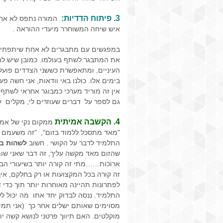
3.
פיתוח הדדיות:
המורה נתפס לא אחת
איש שיחה המשוחרר מיעדי ההוראה .
במפגשים עם מתבגרים לא אחת שיתפתי בר
את המתבגר לשתף בעולמו. כמובן שיש ל
העיניים, ומתאפשרת כששני הצדדים פועלים
בימים אלו. כולנו באי וודאות, אני חשה 
אין זה מוריד מערכי כמבוגר אחראי לשתף
גם לספר על דברים שעוזרים לי, מקלים ע
4.
הקשבה אמיתית
ממקום נקי של אמפ
"מאד מתסכל ללמוד בזום", "זה משעמם "
התלמיד לדבר על הקושי . חשוב
לשהות ב
שהזום מאד מקשה עליך, זה דבר שאני שומ
ארוכות……מתי זה קורה יותר בשיעורי הב
זה קורה בכל המקצועות או רק בחלקם, איך 
לפתרונות תהיינה מאוחרות יותר תוך כד
התלמיד. ננסה לבדוק יחד אתו מה יכול לעזו
מסוימים שאותם ישלים אחר כך (אני תמי
מוקלטים. האם תיווך פרטני לנושא קשה יו