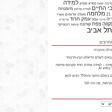
למידה
כסרא סמיע
ייבה
יזמות
 החיים
מיומנויות
למידה מרחוק
מלחמה
מעלה אדומים
משרד
עמק חרוד
יה
עמל
סייבר
פריפריה
ווה
צפת
קורונה
רובוטיקה
קיימות
תל אביב
חרונים
ילה והחברה
באים לעולם הדיאלוג הבין-תרבותי
ידה – למידה אחרת רווית סקרנות ופיתוח
סיוע AI
ם בעולם החקר והחלל? הגיעו לכאן
קיימות, מה היה לנו?