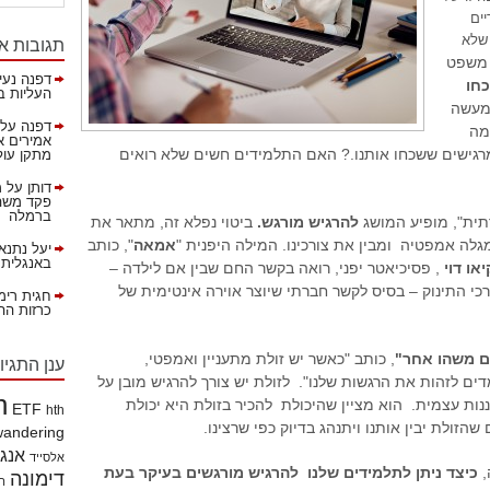
ים
תגובות א
 שלא
משפט
דפנה נעי
חו
העליות ב
במעשה
דפנה
על
מה
אמירים א
גישים ששכחו אותנו.? האם התלמידים חשים שלא רואים
מתקן עול
דותן
על
מ
פקד משהא
ברמלה
תית", מופיע המושג
להרגיש מורגש.
ביטוי נפלא זה, מתאר את
מגלה אמפטיה ומבין את צורכינו. המילה היפנית "
אמאה
",
כותב
יעל נתנא
באנגלית!
או דוי
, פסיכיאטר יפני, רואה בקשר החם שבין אם לילדה –
כי התינוק – בסיס לקשר חברתי שיוצר אוירה אינטימית של
חגית רימ
כרזות ההסברה 
שם משהו אחר"
, כותב "כאשר יש זולת מתעניין ואמפטי,
ענן התגיו
ים לזהות את הרגשות שלנו". לזולת יש צורך להרגיש מובן על
h
ננות עצמית. הוא מציין שהיכולת להכיר בזולת היא יכולת
ETF
hth
הזולת יבין אותנו ויתנהג בדיוק כפי שרצינו.
wandering
אנג
אלסייד
כיצד ניתן לתלמידים שלנו להרגיש מורגשים בעיקר בעת
דימונה
הי