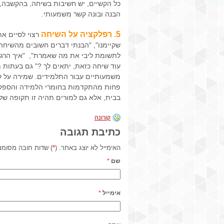
כל הקשיים, יש חשיבות בשיחה, בהקשבה, ב
הבנה ובונה קשר משמעותי.
5. רפלקציה על השיחה
רצוי לסיים א
שקיימנו", "הבנתי דברים חשובים מהשיחה ה
לתשומת ליבי את מה שאמרת", "איך הרג
עוד שיחה כזאת, יתאים לך ?" גם בעתות מ
משמעותיים עבור התלמידים. שמירה על קש
פחות מהתקדמות בחומרי הלמידה והספק ה
בבית, אלא גם למורים תהיה זו תקופה של
קורונה
כתיבת תגובה
האימייל לא יוצג באתר. (
*
) שדות חובה מסומנ
שם
*
אימייל
*