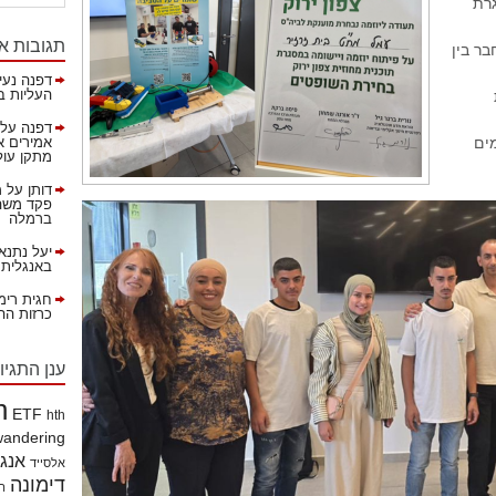
רת
תגובות א
בר בין
דפנה נעי
העליות ב
דפנה
על
ים
אמירים א
מתקן עול
דותן
על
מ
פקד משהא
ברמלה
יעל נתנא
באנגלית!
חגית רימ
כרזות ההסברה 
ענן התגיו
h
ETF
hth
wandering
אנג
אלסייד
דימונה
הי