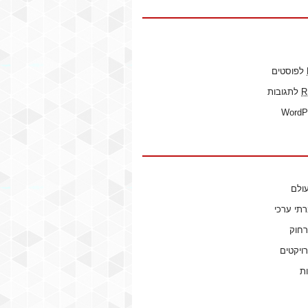
לפוסטים
R
לתגובות
WordP
ולם
רתי ערכי
רחוק
ויקטים
ות