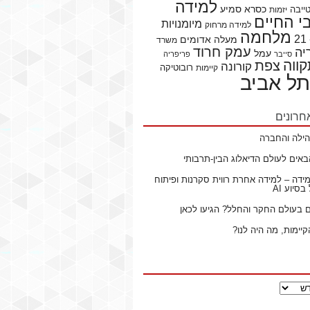
למידה
כסרא סמיע
ייבה
יזמות
 החיים
מיומנויות
למידה מרחוק
מלחמה
מעלה אדומים
משרד
עמק חרוד
יה
עמל
סייבר
פריפריה
ווה
צפת
קורונה
רובוטיקה
קיימות
תל אביב
חרונים
ילה והחברה
באים לעולם הדיאלוג הבין-תרבותי
ידה – למידה אחרת רווית סקרנות ופיתוח
סיוע AI
ם בעולם החקר והחלל? הגיעו לכאן
קיימות, מה היה לנו?