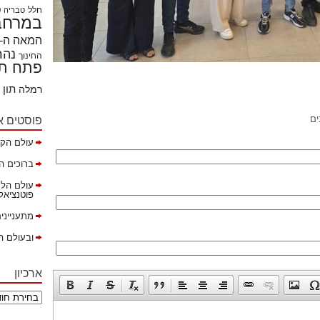
חלל
ט
טבריה
במרחבי
המאה ה- 21
נהר
החינוך
פתח תק
תון
רמלה
פוסטים א
ים
עולם הקה
ברוכים ה
עולם הלמ
פוטנציאל ב
מתענייני
ובעולם ה
ארכיון