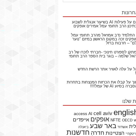
חרונות
ם
על
פעילות AI בשיעור אנגלית לשבוע
תיכון הרב תחומי עמל אמירים אופקים
התלמיד נדב אמויאל מהרב תחומי עמל
ופקים זכה במקום הראשון במיזם "נוער
ם" – חרבות ברזל
תקן לספורט חינוכי -חברתי לזכרו של רב
ל שלמה – בוגר בית הספר הרב תחומי
ל
על
עלה לאוויר אתר הרשת החדש
וך
על
קבלו את הכרזות המנצחות בתחרות
בסיוע AI של עמל!!!!
ת שלנו
englis
cell aviv
access
AI
אופקים
אייפדים
NFTE
OECD
באר שבע
לית
אשדוד
ביאנלה
חדשנות
חדרה
הצטיינות
יטקהיי