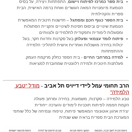
בית ספר כמרכז לפיתוח ויישום
, התפתחות ויצירה, על בסיס
הטמעת מיומנויות המאה העשרים ואחת ברמה האישית, הבית
ספרית והקהילתית
בית הספר כגוף חכם ומסתגל
– חדשנות חינוכית המאפשרת
הטמעת שינויים וביסוס חסינות לשינויים והקניית הסתגלות
ומסוגלות לימודית ותפקודית לתלמידים ולצוותים
פיתוח לומד עצמאי ופעלתן
בעל סקרנות וחדוות חקר, בעל
יכולות בחירה מושכלות ואחריות אישית לתהליכי הלמידה
וההתפתחות
למידה במרחבי החיים
- בית הספר כחלק מרקמת העמק.
פעלתנות חינוכית ולמידה רלוונטית שמחוברת למציאות
הרב תחומי עמל ליידי דייויס תל אביב 
- 
מודל "טבע 
הלמידה"
טבע הלמידה – סקרנות, משמעות, בחירה ומרחב פעולה
הקמת חממה לפיתוח תוכניות לימודים והערכה ייחודית
יצירת ארגון אוטונומי המאפשר פיתוח, טיפוח וצמיחה של כלל שותפי
המערכת הבית ספרית בראיה שש שנתית