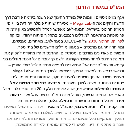
המו"פ במשרד החינוך
אגף מו"פ ניסויים ויוזמות של משרד החינוך יצא השנה ביוזמה פורצת דרך 
חדשה והקים את ה-
Mega Lab
 – מסגרת שיתוף פעולה ייחודית בין גופי 
המו"פ החינוכי בישראל. המגה-לאב מאפשר למדל ולהמשיג מגוון יוזמות 
פרוטופיות בהתאמה למודלים הנמצאים בתהליך פיתוח ייחודי, ובזיקה 
ל
פרויקט החינוך 2030
 של 
ה–OECD. במגה-לאב, מאתרים, מגבשים, 
ומאוחר יותר גם מתנסים – במגוון מודלים חדשניים של בתי ספר, 
הפועלים כארגונים מורכבים ומסתגלים. ההתנסות הזו מיועדת להפיק את 
תמונת החינוך לאחר משבר הקורונה. לשם כך עובדים על הכנת מודלים בני 
קיימא ועיצוב "תבנית אב" המיועדים להפצה עתידית לכל בעלי העניין – 
ובראש בראשונה למשרד החינוך בישראל. לצורך פיתוח ה-Mega Lab 
מעמיד משרד החינוך תשתית למעבדת חקר, התנסות ופיתוח מודלים 
ייחודים הנותנים מענה לצורך מערכתי, 
ארבעה בתי ספר מרשת עמל 
הצטרפו לפעילות החדשנית
, שבה לוקחים חלק כ-20 בתי ספר בלבד מכל 
הארץ. את המיזם הרשתי, מוביל מרכז המו"פ ברשת עמל על ידי 
רעות 
מידד
, מנהלת תחום החדשנות, ו
רפאלה בלס
, מנהלת פיתוח תוכן 
ופרויקטים. 
ד"ר רונית אשכנז
י, סמנכ"ל פדגוגיה: "
אנו ברשת עמל נמצאים
בתהליך מתמיד של מעבר מעולם ישן ויציב לעולם חדש גמיש ומשתנה.
תהליך המתקיים בכל המימדים: ברמת הניהול, המורים והתלמידים. אנו
עוברים
מהקניית ידע
– ל
כישורי למידה עצמית
ולמידה מתמשכת,