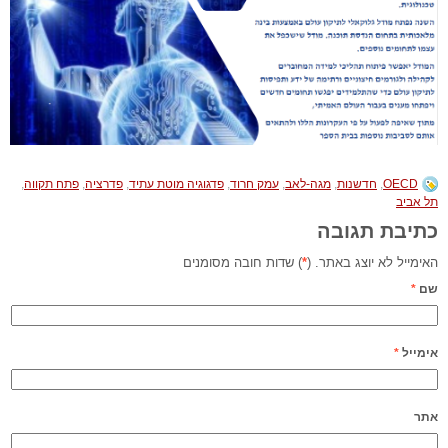
OECD
,
חדשנות
,
מגה-לאב
,
עמק חרוד
,
פדגוגיה מוטת עתיד
,
פדרציה
,
פתח תקווה
,
תל אביב
כתיבת תגובה
האימייל לא יוצג באתר. (
*
) שדות חובה מסומנים
שם
*
אימייל
*
אתר