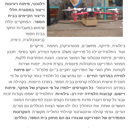
רלוונטי, פיתוח רעיונות
וייצור במסגרת חללי
הייצור הקיימים בבית
הספר.
המחקרים יכללו
שימוש במעבדות החקר
בבית הספר
(ביוטכנולוגיה, כימיה,
ביולוגיה, פיזיקה, מחשבים, מכטרוניקה), חממה , מייקרים
ועוד. התלמידים ילוו כל פרוייקט משלב איסוף המידע, חקר בסיסי, תכנון
ניסויים, פיתוח טכנולוגי של המוצר ועיצובו, הצגת הפתרונות ללקוח,
תמחור הפרוייקט והתנהלות פיננסית, בקרת איכות, יזמות ושירות
לקוחות. חלק הארי של הפרוייקט יתקיים ב"יום פלמ"ח" –
יום פיתוח
למידה במרחבי החיים
– יום גמיש שבו כל תלמיד בוחר קורסים על פי
תוכנית אישית הכוללת קורסים בבית הספר, במרכז היזמות, בקהילה או
במרחב הוירטואלי.
כל הקורסים יילמדו על פי העקרון של מחקר, פיתוח
ויישום. קבוצות הלמידה יהיו רב- גילאיות
. התלמידים יאספו נקודות זכות
עבור כל קורס ויעברו סדנת מיומנויות כקורס הכנה למיומנויות המאה
העשרים ואחת. את התהליך כולו ילוו אנשי הצוות הכוללים גם מורים,
הורים, גורמי קהילה ואינטגרטור קהילתי כחולייה מקשרת.
העקרונות
המסדרים של הפרוייקט שנגזרו גם הם מחזון בית הספר, כוללים: