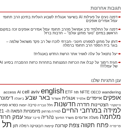
תגובות אחרונות
דפנה נעים
על
פעילות AI בשיעור אנגלית לשבוע העליות בתיכון הרב תחומי
עמל אמירים אופקים
דפנה
על
התלמיד נדב אמויאל מהרב תחומי עמל אמירים אופקים זכה במקום
הראשון במיזם "נוער מתקן עולם" – חרבות ברזל
דותן
על
מתקן לספורט חינוכי -חברתי לזכרו של רב פקד משהאל שלמה –
בוגר בית הספר הרב תחומי ברמלה
יעל נתנאל
על
עלה לאוויר אתר הרשת החדש באנגלית!
חגית רימוך
על
קבלו את הכרזות המנצחות בתחרות כרזות ההסברה בסיוע AI
של עמל!!!!
ענן התגיות שלנו
english
cell aviv
access
AI
ETF
wandering
hth
NFTE
OECD
באר שבע
אופקים
דימונה
אייפדים
אנגלית
אשדוד
אלסייד
ביאנלה
חדשנות
חדרה
הצטיינות
כסרא סמיע
חלל
טייבה
הייטקהיי
טבריה
יזמות
למידה במרחבי החיים
מיומנויות המאה ה- 21
למידה מרחוק
מלחמה
עמק חרוד
נהריה
מעלה אדומים
עמל
משרד החינוך
סייבר
תל
פתח תקווה
צפת
קורונה
תון
רמלה
רובוטיקה
פריפריה
קיימות