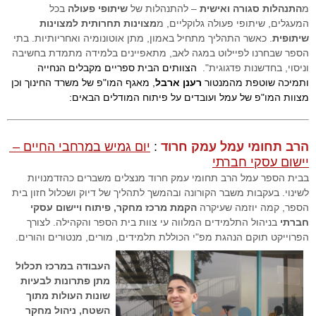
מ
התנהלות סגורה ואישית
– להתנהלות של
שיתופי פעולה
בכל
המעגלים, שיתופי פעולה גלוקליים, מ
מצוינות תחרותית למצוינות
שיתופית
. כאשר התהליך מתחיל באמון, מתן אוטונומיה ואחריותיות. בתי
הספר שבחרנו לפיילוט במגה לאב, מתאפיינים בלמידה מתמדת בחשיבה
וניסוי, בחדשנות פדגוגית".
הצוותים הבית ספריים מקבלים הנחייה 
ותמיכה שוטפת מהמנטור 
רענן ארבל
, מאגף המו"פ של משרד החינוך וכן 
מצוות המו"פ של עמל ועובדים על פיתוח המודלים הבאים:
הרב תחומי עמל עמק חרוד
: 
יום גמיש במרחבי החיים – 
יישום עסקי חברתי
בבית הספר עמל הרב תחומי עמק חרוד מנצלים משברים כהזדמנויות
לשינוי. בעקבות משבר הקורונה ובהמשך לתהליך של דיוק ושכלול חזון בית
הספר, קמה יוזמה שעיקרה
הקמת מרכז מחקר, פיתוח ויישום עסקי
חברתי
בניהול התלמידים המלווה עי צוות בית הספר והקהילה. לצורך
הפרוייקט תוקם הנהגת מפ"י הכוללת תלמידים, מורים, מנטורים והורים.
העבודה במרכז תכלול
מתן פתרונות לבעיות
שונות העולות מתוך
השטח, ניהול מחקר