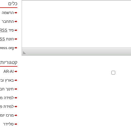
כלים
הרשמה
התחבר
פיד
RSS
הזנת
SS
ress.org
קטגוריות
AR-AI
בארץ ובע
חינוך חב
למידה מ
למידת פר
מרכז יזמ
סליידר