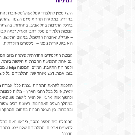
המיניות
הישג מצוין לתלמידי עמל אנרג’יטק-חברת הח
בחדרה. במסגרת תחרות מיזם השנה, שהתקי
בהיכל התרבות בתל אביב. בתחרות, בהשתת
קבוצות תלמידים מכל רחבי הארץ, זכתה קבו
– אנרגי’טק-חברת החשמל, במקום הראשון. הז
היא בקטגוריית ניפטי – יוניסטרים היוקרתית.
קבוצת התלמידים החדרתית פיתחה מיזם המ
עם אחת התופעות החברתיות הקשות ביותר. תקי
ולמהירו
בזמן אמת. דגש מיוחד שמו התלמידים על קיצו
ההכנות לקראת התחרות עצמה כללו עבודה הנמ
יזמית, פועל בכל רחבי הארץ – מלווה קבוצות
ולהפוך אותו מרעיון על הנייר ליישומי פוטנצ
במהלך השנים האחרונות, רעיונות רבים שפותח
ובחברות. בין השאר חברות בתחומי המחקר וה
מהנהלת בית הספר נמסר, כי “אנו גאים בתלמ
להישגים ארציים. התלמידים שלנו ייצגו בת
חדרה”.