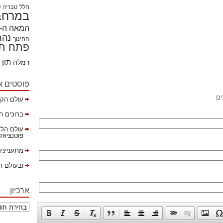
חלל
ט
טבריה
במרחבי
המאה ה- 21
נהר
החינוך
פתח תק
תון
רמלה
פוסטים א
ים
עולם הקה
ברוכים ה
עולם הלמ
פוטנציאל ב
מתענייני
ובעולם ה
ארכיון