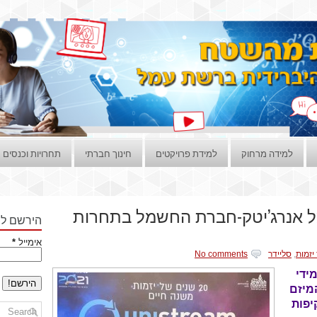
למידה מרחוק
למידת פרויקטים
חינוך חברתי
תחרויות וכנסים
ל אנרג’יטק-חברת החשמל בתחרות
הירשם לני
אימייל
*
יזמות
,
סליידר
No comments
ידי
מיזם
קיפות