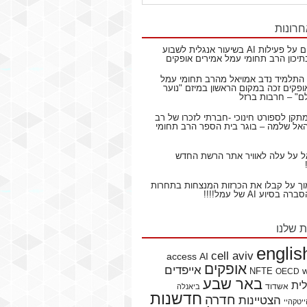
חרונות
ם
על
פעילות AI בשיעור אנגלית לשבוע
תיכון הרב תחומי עמל אמירים אופקים
התלמיד נדב אמויאל מהרב תחומי עמל
ופקים זכה במקום הראשון במיזם "נוער
ם" – חרבות ברזל
תקן לספורט חינוכי -חברתי לזכרו של רב
ל שלמה – בוגר בית הספר הרב תחומי
ל
על
עלה לאוויר אתר הרשת החדש
וך
על
קבלו את הכרזות המנצחות בתחרות
בסיוע AI של עמל!!!!
ת שלנו
englis
cell aviv
access
AI
אופקים
אייפדים
NFTE
OECD
באר שבע
לית
אשדוד
ביאנלה
חדשנות
חדרה
הצטיינות
יטקהיי