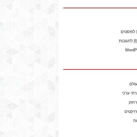
לפוסטים
R
לתגובות
WordP
ולם
רתי ערכי
רחוק
ויקטים
ות