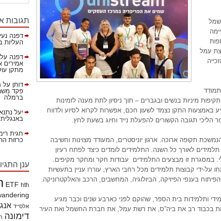
תגובות א
שמל
ימה
דפנה נעי
פות
העליות ב
צת עמל
דפנה
על
כייה
אמירים א
מתקן עול
דותן
על
מ
תמודד
פקד משהא
ברמלה
פות מיניות בנשים ובגברים – תוך ניסיון לתת מענה לזמינות
ת התגובה. המיזם, המכונה Helpi, מציע באמצעות התקן נצמד לשעון חכם, אפשרות לקרוא לסיוע ולדווח
יעל נתנא
באנגלית!
ר הליכי תגובה הקשורים להפעלת נייד וחיוג בשעת לחץ.
חגית רימ
שכת תקופה ארוכה. ארגון יוניסטרים, המעודד מצוינות וחשיבה
כרזות ההסברה 
 תלמידים לאורך כל השנה. התלמידים לומדים כיצד לפתח רעיון
יאלי. במסגרת זו מבצעים התלמידים עבודות חקר ומחקר מקיפים.
ענן התגיו
ו על-ידי קבוצות תלמידים מכל רחבי הארץ, עוררו עניין בתעשיות
פיתוח בענפי הפיזיקה, הביולוגיה, המחשבים, הרכב והאלקטרוניקה.
h
ETF
hth
wandering
ידי ותלמידות בית הספר, שהוקם לפני כארבע שנים וכבר מגיע
אנג
אלסייד
חרות בכבוד רב את ביה”ס, את רשת עמל, את חברת החשמל ואת העיר
דימונה
הי