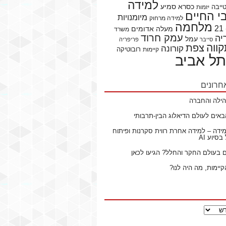
למידה
כסרא סמיע
ייבה
יזמות
 החיים
מיומנויות
למידה מרחוק
מלחמה
מעלה אדומים
משרד
עמק חרוד
יה
עמל
סייבר
פריפריה
ווה
צפת
קורונה
רובוטיקה
קיימות
תל אביב
חרונים
ילה והחברה
באים לעולם הדיאלוג הבין-תרבותי
ידה – למידה אחרת רווית סקרנות ופיתוח
סיוע AI
ם בעולם החקר והחלל? הגיעו לכאן
קיימות, מה היה לנו?