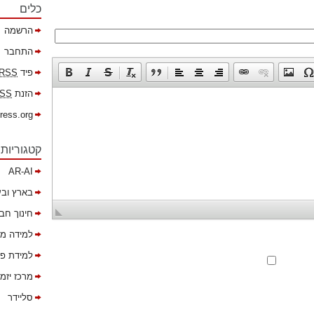
כלים
הרשמה
התחבר
פיד
RSS
הזנת
SS
ress.org
קטגוריות
AR-AI
בארץ ובע
חינוך חב
למידה מ
למידת פר
מרכז יזמ
סליידר