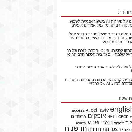
חרונות
ם
על
פעילות AI בשיעור אנגלית לשבוע
תיכון הרב תחומי עמל אמירים אופקים
התלמיד נדב אמויאל מהרב תחומי עמל
ופקים זכה במקום הראשון במיזם "נוער
ם" – חרבות ברזל
תקן לספורט חינוכי -חברתי לזכרו של רב
ל שלמה – בוגר בית הספר הרב תחומי
ל
על
עלה לאוויר אתר הרשת החדש
וך
על
קבלו את הכרזות המנצחות בתחרות
בסיוע AI של עמל!!!!
ת שלנו
englis
cell aviv
access
AI
אופקים
אייפדים
NFTE
OECD
באר שבע
לית
אשדוד
ביאנלה
חדשנות
חדרה
הצטיינות
יטקהיי