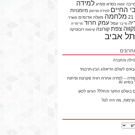
למידה
כסרא סמיע
ייבה
יזמות
 החיים
מיומנויות
למידה מרחוק
מלחמה
מעלה אדומים
משרד
עמק חרוד
יה
עמל
סייבר
פריפריה
ווה
צפת
קורונה
רובוטיקה
קיימות
תל אביב
חרונים
ילה והחברה
באים לעולם הדיאלוג הבין-תרבותי
ידה – למידה אחרת רווית סקרנות ופיתוח
סיוע AI
ם בעולם החקר והחלל? הגיעו לכאן
קיימות, מה היה לנו?