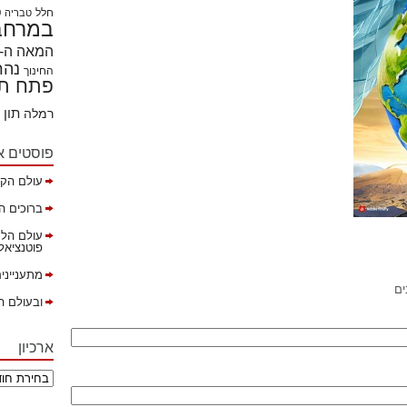
חלל
ט
טבריה
במרחבי
המאה ה- 21
נהר
החינוך
פתח תק
תון
רמלה
פוסטים א
עולם הקה
ברוכים ה
עולם הלמ
פוטנציאל ב
מתענייני
ים
ובעולם ה
ארכיון