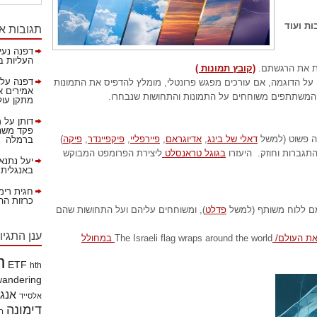
תגובות א
ת ועוד
דפנה נעי
העליות ב
ת את הרגשתם.
(קובץ תמונות )
דפנה
על
ה על הדוגמה, אם עורכים מפגש פרונטלי, מומלץ להדפיס את התמונות
אמירים א
המשתתפים משוחחים על התמונות והתחושות שנבחרו.
מתקן עול
דותן
על
מ
פקד משהא
ה פשוט (למשל
דאלי של בינג
,
אדיוגראם
,
פיירפליי
,
פיקפיינדר
,
פיקה
)
ברמלה
התגברות וחוזק. היעזרו
בגוגל טראנסלט
ליצירת הפרומפט המבוקש
יעל נתנא
באנגלית!
חגית רימ
כרזות ההסברה 
ם ללוח משותף (למשל
פדלט
), ומשוחחים עליהם ועל התחושות שהם
ענן התגיו
את העולם/
The Israeli flag wraps around the world
במחולל
h
ETF
hth
wandering
אנג
אלסייד
דימונה
הי