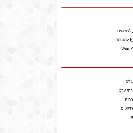
לפוסטים
R
לתגובות
WordP
ולם
רתי ערכי
רחוק
ויקטים
ות