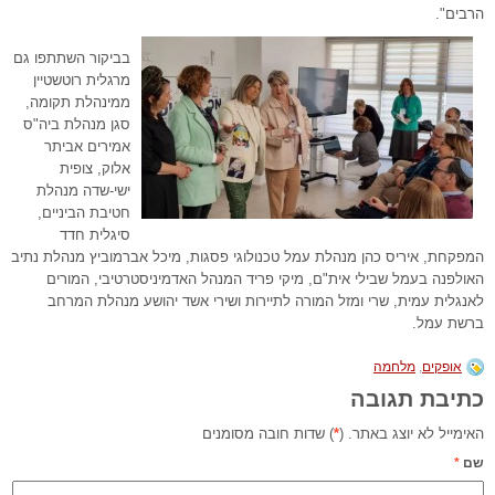
הרבים".
בביקור השתתפו גם
מרגלית רוטשטיין
ממינהלת תקומה,
סגן מנהלת ביה"ס
אמירים אביתר
אלוק, צופית
ישי-שדה מנהלת
חטיבת הביניים,
סיגלית חדד
המפקחת, איריס כהן מנהלת עמל טכנולוגי פסגות, מיכל אברמוביץ מנהלת נתיב
האולפנה בעמל שבילי אית"ם, מיקי פריד המנהל האדמיניסטרטיבי, המורים
לאנגלית עמית, שרי ומזל המורה לתיירות ושירי אשד יהושע מנהלת המרחב
ברשת עמל.
אופקים
,
מלחמה
כתיבת תגובה
האימייל לא יוצג באתר. (
*
) שדות חובה מסומנים
שם
*