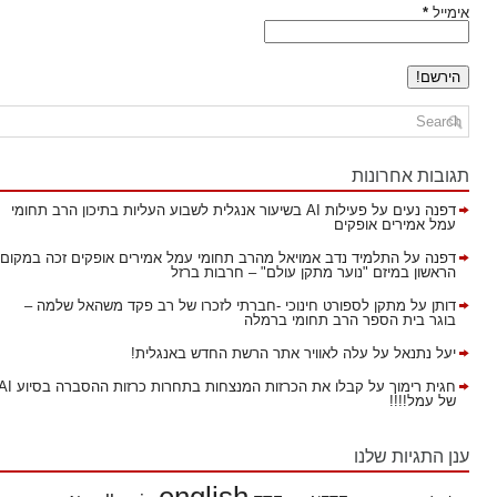
אימייל
*
תגובות אחרונות
דפנה נעים
על
פעילות AI בשיעור אנגלית לשבוע העליות בתיכון הרב תחומי
עמל אמירים אופקים
דפנה
על
התלמיד נדב אמויאל מהרב תחומי עמל אמירים אופקים זכה במקום
הראשון במיזם "נוער מתקן עולם" – חרבות ברזל
דותן
על
מתקן לספורט חינוכי -חברתי לזכרו של רב פקד משהאל שלמה –
בוגר בית הספר הרב תחומי ברמלה
יעל נתנאל
על
עלה לאוויר אתר הרשת החדש באנגלית!
חגית רימוך
על
קבלו את הכרזות המנצחות בתחרות כרזות ההסברה בסיוע AI
של עמל!!!!
ענן התגיות שלנו
english