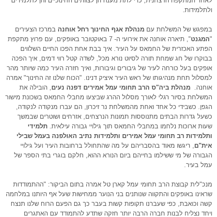
לאחר המתקפה הרצחנית, כדי לתת מענה הן לצוותים החינוכיים והן לתלמידים
ולתלמידות.
במפגש של המשלחת עם
מנהלת אגף החינוך רחל אוחנה
במרכז הצעירים
"
המגנט
", תיארה אוחנה את אירועי ה- 7 באוקטובר באופקים, עם פרוץ מתקפת
הפתע האכזרית של החמאס על העיר. איך בבת אחת הפכו החיים השלווים
בבוקרו של חג שמחת תורה לסיוט נורא מכל, לשדה קטל רווי דמים, איך הפכה
אופקים בעל כורחה לעיר של גיבורים וגיבורות, ואיך חזרה העיר כמה שיותר מהר
למסלול תחת מנהיגותו של ראש העיר איציק דנינו. "הכוח שלנו זה החינוך" אמרה
אוחנה.
מנהלת ביה"ס הרב תחומי עמל אמירים דפנה נעים
, הובילה את
המשלחת בסיור רגלי לאורך מסלול ההרג שביצעו מחבלי החמאס בשכונת מישור
הגפן. כשבידי כל אחד ואחת מהמשלחת נר זיכרון, הם עברו מנקודה לנקודה,
כשעל גדרות הבתים מתנוססות תמונות הנרצחים, אזרחים ושוטרים שבמשך
שעות ארוכות נלחמו במחבלי החמאס תוך גילויי גבורה עילאית.
תלמידי
ותלמידות רב תחומי עמל אמירים ותלמידות נתיב האולפנה בעמל שבילי
אית"ם
, ריגשו מאוד בהסבריהם על מה שהתחולל ברחובות העיר ועל גילויי
הגבורה של מי ששילמו בחייהם ביום הנורא ההוא, חלקם בוגרי בתי הספר של
עמל בעיר.
מנכ"לית קבוצת הרב תחומי עמל קארן טל אמרה בתום הביקור: "ההתמודדות
שראינו באופקים והתקווה שנותנים בני הנוער ממחישות שעל אף היותנו במלחמה
קשה וכואבת, כפי שעברנו תקופות קשות בעבר כך גם הפעם הרוח שלנו תנצח
ויחד נצליח לבנות חברה הרבה יותר חזקה שתדע להתמודד עם האתגרים