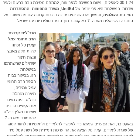
30.1.24 לאופקים, ומשם המשיכה לכפר עזה, למתחם מסיבת נובה ברעים ולעיר
שדרות. המשלחת היא פרי יוזמה של
UnitEd
,
משרד התפוצות וההסתדרות
הציונית העולמית
, ובמשך ארבעה ימים ערכה היכרות קרובה עם מה שעובר על
החברה הישראלית מאז ה- 7 באוקטובר תוך הבעת סולידריות עם ישראל.
מנכ"לית קבוצת
הרב תחומי עמל
קארן
טל זכתה
להיות חלק מאנשי
ונשות חינוך
ישראלים שהשתתפו
במשלחת
הזו. בביקור בבית
הספר הרב תחומי
עמל אמירים,
תיארה מנהלת
ביה"ס דפנה נעים
את הקשיים הרבים
שאיתם נאלץ ביה"ס
להתמודד מאז ה- 7
באוקטובר, ואת הצעדים שנעשו כדי לאפשר לתלמידים ולתלמידות לחזור לסוג
של שגרת לימודים. קארן טל הציגה את ההיערכות המיידית של רשת עמל מיד