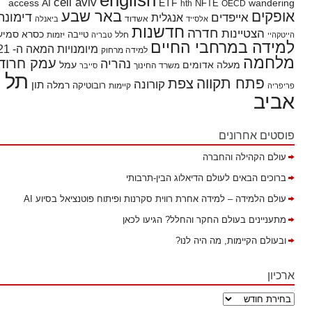
cell aviv
access
AI
ETF
wandering
hth
NFTE
OECD
באר שבע
אופקים
דימונה
אייפדים
אנגלית
אשדוד
אלסייד
ביאנלה
חדשנות
חדרה
הצטיינות
כסרא סמיע
חלל
טייבה
הייטקהיי
טבריה
יזמות
למידה במרחבי החיים
מיומנויות המאה ה- 21
למידה מרחוק
מלחמה
עמק חרוד
נהריה
מעלה אדומים
עמל
משרד החינוך
סייבר
תל
פתח תקווה
צפת
קורונה
תון
רמלה
רובוטיקה
פריפריה
קיימות
אביב
פוסטים אחרונים
עולם הקהילה והחברה
ברוכים הבאים לעולם הדיאלוג הבין-תרבותי
עולם הלמידה – למידה אחרת רווית סקרנות ופיתוח פוטנציאל בסיוע AI
מתעניינים בעולם החקר והחלל? הגיעו לכאן
ובעולם הקיימות, מה היה לנו?
ארכיון