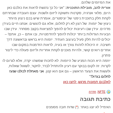
את המיזמים שלהם.
אורית להב, מובילת התוכנית:
"אני כל כך נרגשת לראות את כולכם כאן
היום, מלאי אנרגיה, סקרנות ותשוקה ליזום ולשנות. עצם העובדה שבחרתם
לקחת חלק בתוכנית ניפטי של יוניסטרים, אומרת שיש בכם ניצוץ מיוחד.
ניצוץ של יזמות: של רצון לא רק לחלום, אלא גם להגשים. אנחנו חיים בעידן
מדהים. עידן שבו רעיונות יכולים להפוך למציאות בקצב מסחרר. עידן שבו
הבעיות הגדולות ביותר יכולות להפוך להזדמנויות, ובו אתם – כן, אתם! –
יכולים להיות חלק פעיל בעיצוב העתיד. יזמות היא בראש ובראשונה דרך
חשיבה. זו היכולת לזהות צורך או בעיה, לראות הזדמנות במקום שבו
אחרים רואים קושי, ולהיות מוכנים לקחת אחריות וליזום פעולה כדי ליצור
פתרון.
יוזמה היא הכוח המניע של היזמות. לא לחכות שמשהו יקרה, אלא לגרום לו
לקרות. זה לקום בבוקר עם רעיון ולהתחיל לברר, לחקור, לשאול שאלות,
אני מאחלת לכולנו שנעז
ולעשות את הצעד הראשון – גם אם הוא קטן.
לחלום בגדול!"
לאלבום תמונות מרגש, לחצו כאן
NFTE
,
חדרה
כתיבת תגובה
האימייל לא יוצג באתר. (
*
) שדות חובה מסומנים