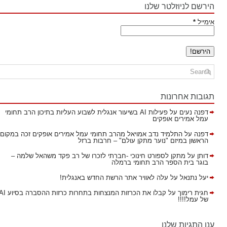
הירשם לניוזלטר שלנו
אימייל
*
תגובות אחרונות
דפנה נעים
על
פעילות AI בשיעור אנגלית לשבוע העליות בתיכון הרב תחומי
עמל אמירים אופקים
דפנה
על
התלמיד נדב אמויאל מהרב תחומי עמל אמירים אופקים זכה במקום
הראשון במיזם "נוער מתקן עולם" – חרבות ברזל
דותן
על
מתקן לספורט חינוכי -חברתי לזכרו של רב פקד משהאל שלמה –
בוגר בית הספר הרב תחומי ברמלה
יעל נתנאל
על
עלה לאוויר אתר הרשת החדש באנגלית!
חגית רימוך
על
קבלו את הכרזות המנצחות בתחרות כרזות ההסברה בסיוע AI
של עמל!!!!
ענן התגיות שלנו