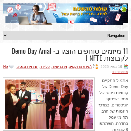
11 מיזמים סוחפים הוצגו ב- Demo Day Amal
לקבוצות NFTE !
19 במאי 2025
למידת פרויקטים
,
מרכז יזמות
,
סליידר
,
תחרויות וכנסים
No
comments
אתמול התקיים
Demo Day של
קבוצות ניפטי של
עמל בשיתוף
יוניסטרים, במרכז
היזמות של הרב
תחומי עמל
בחדרה. השתתפו
8 קבוצות