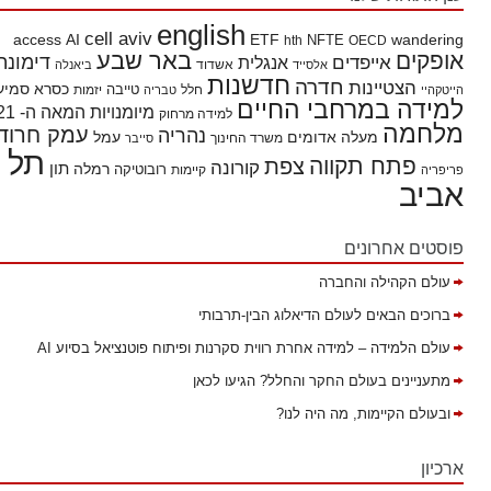
english
cell aviv
access
AI
ETF
wandering
hth
NFTE
OECD
באר שבע
אופקים
דימונה
אייפדים
אנגלית
אשדוד
אלסייד
ביאנלה
חדשנות
חדרה
הצטיינות
כסרא סמיע
חלל
טייבה
הייטקהיי
טבריה
יזמות
למידה במרחבי החיים
מיומנויות המאה ה- 21
למידה מרחוק
מלחמה
עמק חרוד
נהריה
מעלה אדומים
עמל
משרד החינוך
סייבר
תל
פתח תקווה
צפת
קורונה
תון
רמלה
רובוטיקה
פריפריה
קיימות
אביב
פוסטים אחרונים
עולם הקהילה והחברה
ברוכים הבאים לעולם הדיאלוג הבין-תרבותי
עולם הלמידה – למידה אחרת רווית סקרנות ופיתוח פוטנציאל בסיוע AI
מתעניינים בעולם החקר והחלל? הגיעו לכאן
ובעולם הקיימות, מה היה לנו?
ארכיון