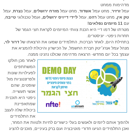
מדהימות ממחט
עמל
זרזיר
, מחט עמל
אשדוד
, מחט עמל
מזרח ירושלים
, עמל
נצרת
, עמל
טק אין,
מחט עמל
רהט
, עמל
ליידי דייויס ירושלים,
ועמל טכנולוגי
טייבה
,
עם
11 מיזמים נפלאים!
מטרתו של דמו דיי היא הכנת צוותי המיזמים לקראת חצי הגמר של
תחרות ניפטי- יוניסטרים.
בתחילת היום, לאחר הברכות, התלמידים שמעו את הרצאתו של
דרור לוי,
מנהל עמל אנרג׳יטק חברת החשמל, על הכישרון והיכולת להמציא את
עצמך בכל יום מחדש- הרצאה מדהימה שכולנו נהנינו ממנה.
לאחר מכן חולקו
המשתתפים
לפעילויות שונות
ולפרזנטציות מול
שופטים, שהם
אנשי תעשייה.
ניפטי היא תוכנית
שמתאפיינת
ביכולת שלה לעצב
את התלמידים
ולהפוך אותם ליזמים ולאנשים בעלי כישורים לחיות ולטוות את המחר,
ואכן התלמידים הגיעו חדורי מוטיבציה ועם ברק בעיניים, מוכנים להציג