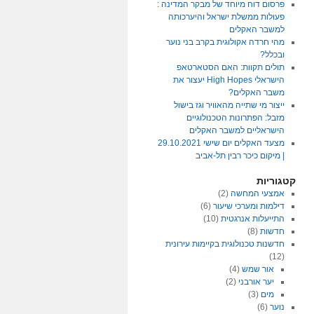
פרסום דוח מיוחד של מבקר המדינה :
פעולות ממשלת ישראל והיערכותה
למשבר האקלים
מהי חרדה אקולוגית בקרב בני נוער
ובכלל?
תולים תקוות: האם הסטארטאפ
הישראלי High Hopes יעצור את
משבר האקלים?
ייצור מי שתייה מהאוויר וגז בישול
מזבל: הפתרונות הטכנולוגיים
הישראליים למשבר האקלים
מצעד האקלים יום שישי 29.10.2021
| מיקום כיכר רבין תל-אביב
קטגוריות
אמצעי המחשה
(2)
דילמות ומערכי שיעור
(6)
התייעלות אנרגטית
(10)
חדשות
(8)
חדשנות טכנולוגית בקיימות עירונית
(12)
אור שמש
(4)
יער אורבני
(2)
מים
(3)
נוער
(6)