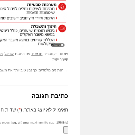
פורסם בקטגוריה
חדשות
, עם התגים
ישראל
,
ממ
קישור ישיר
.
→
הנתונים מלמדים: כך נבין טוב יותר את משב
כתיבת תגובה
האימייל לא יוצג באתר. (
*
) שדות חו
e types:
jpg, gif, png
, maximum file size:
15MB(s).