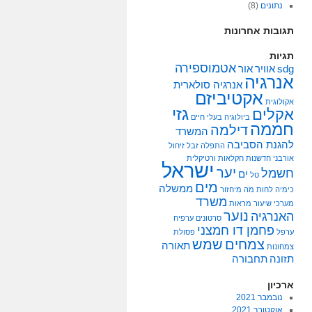
נתונים
(8)
תגובות אחרונות
תגיות
אטמוספירה
sdg
אוויר
אור
אנרגיה
אנרגיה סולארית
אקטיביזם
אקולוגית
גזי
אקלים
ביולוגיה
בעלי חיים
חממה
דילמה
המשרד
להגנת הסביבה
התפלה
זבל
זיחול
אורבני
חדשנות
חקלאות ורטיקלית
ישראל
יער
חשמל
ים
טל
מים
ממשלה
כימיה
לחות
מה
מיחזור
משרד
מערכי שיעור
מראות
נוער
האנרגיה
סרטונים
ערפיח
פחמן דו חמצני
ערפל
פסולת
צמחים
שמש
תאורה
צמחונות
תזונה
תחבורה
ארכיון
נובמבר 2021
אוקטובר 2021