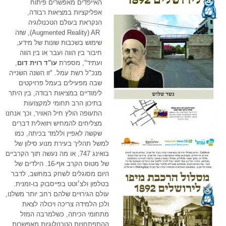
האייפדים מאפשרים פיתוח
אפליקציות במציאות רבודה,
הנקראת בעולם הטכנולוגיה
Augmented Reality) AR), שזה
שימוש בשכבות שונות של מידע,
חיבור בין הווה ועבר או בין הווה
ועתיד", מספרת
עו"ד רוית דום
,
מנכ"ל רשת עמל. "זו השנה השנייה
שבה מפעילים בעמל פרויקטים
לימודיים במציאות רבודה, בין היתר
בתיכון הרב תחומי למקצועות
התעופה הולץ חיל האוויר, וכך אנחנו
מצליחים להמחיש ויזואלית דברים
שקשה לאפיין וללמד בכיתה, כמו
למשל תהליך בעירת מנוע סילון של
בואינג 747, או מה נעשה תוך הקרביים
של מטוס הקרב אף-16. הילדים של
היום מסוגלים לשחק במחשב, לדבר
בטלפון ולצ׳וטט בפייסבוק בו-זמנית.
עולם הגירויים שלהם רחב יותר משלנו,
ולכן הלמידה צריכה ויכולה לצאת
מתחומי הכיתה, כשלמרבה המזל
ההתפתחויות הטכנולוגיות מאפשרות