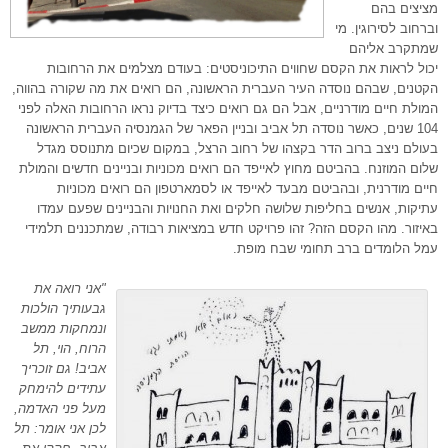
מציצים בהם
וברחוב לסירוגין. מי
שמתקרב אליהם
יכול לראות את הקסם שחווים התיכוניסטים: בעודם מצלמים את הרחובות
הקטנים, שבהם נוסדה העיר העברית הראשונה, הם רואים את מה שקורה בהווה,
המולת חיים מודרניים, אבל הם גם רואים כיצד בדיוק נראו הרחובות האלה לפני
104 שנים, כאשר נוסדה תל אביב ובניין הפאר של הגמנסיה העברית הראשונה
בעולם ניצב ברוב הדר בקצהו של רחוב הרצל, במקום שכיום מתנוסס מגדל
שלום המוזנח. בהביטם מחוץ לאייפד הם רואים מכוניות ובניינים חדשים והמולת
חיים מודרנית, ובהביטם מבעד לאייפד או לסמארטפון הם רואים מכוניות
עתיקות, אנשים בחליפות שלושה חלקים ואת החנויות והבניינים שפעם עמדו
באיזור. מהו הקסם הזה? זהו פרויקט חדש במציאות רבודה, שמתכננים תלמידי
עמל הלומדים ברב תחומי שבח מופת.
"אני רואה את
גבעותיך הולכות
ונמחקות ממשב
הרוח, הוי, תל
אביב! גם זוכריך
עתידים להימחק
מעל פני האדמה,
לכן אני אומר: תל