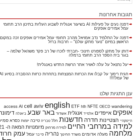
תגובות אחרונות
דפנה נעים
על
פעילות AI בשיעור אנגלית לשבוע העליות בתיכון הרב תחומי
עמל אמירים אופקים
דפנה
על
התלמיד נדב אמויאל מהרב תחומי עמל אמירים אופקים זכה במקום
הראשון במיזם "נוער מתקן עולם" – חרבות ברזל
דותן
על
מתקן לספורט חינוכי -חברתי לזכרו של רב פקד משהאל שלמה –
בוגר בית הספר הרב תחומי ברמלה
יעל נתנאל
על
עלה לאוויר אתר הרשת החדש באנגלית!
חגית רימוך
על
קבלו את הכרזות המנצחות בתחרות כרזות ההסברה בסיוע AI
של עמל!!!!
ענן התגיות שלנו
english
cell aviv
access
AI
ETF
wandering
hth
NFTE
OECD
באר שבע
אופקים
דימונה
אייפדים
אנגלית
אשדוד
אלסייד
ביאנלה
חדשנות
חדרה
הצטיינות
כסרא סמיע
חלל
טייבה
הייטקהיי
טבריה
יזמות
למידה במרחבי החיים
מיומנויות המאה ה- 21
למידה מרחוק
מלחמה
עמק חרוד
נהריה
מעלה אדומים
עמל
משרד החינוך
סייבר