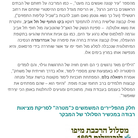
מהספר "עיר קטנה ואנשים בה מעט", – כמו המריבה על חזותם של הבתים
הראשונים ברחוב הרצל , או הריסת מגדל המים ההיסטורי שתחם את רחוב
רוטשילד (ועל כך נשא גוטמן נאום חוצב להבות ב"שביל קליפות התפוזים"),
ואילו
קבוצה שלישית בחרה להתמקד דווקא
בקו החוף של תל אביב
, וחוקרת
את נושא אלטלנה – ספינת הנשק של האצ"ל שהוטבעה מול חופי תל אביב
וגרמה לפולמוס שלא נרגע עד היום, כמו גם אניות אחרות שהגיעו בתקופת
ההעפלה, ואילו קבוצה אחרת בחרה את סיפורה של
אנדרומדה
הנסיכה
המיתולוגית שנכבלה לסלע מול חופי יפו עד אשר שוחררה בידי פרסאוס, והיא
מנפישה אותו במרץ בימים אלו.
"הילדים מאד נרגשים כי הם חווים חוויה של התרגשות וגילוי, והם לומדים
היסטוריה לא באמצעות שינון מספרי לימוד, אלא בדרך חווייתית של משחק",
אומרת
רפאלה בלס
, המפתחת תוכניות לימוד מקוונות ברשת עמל ומנחה
קבוצות תלמידים ברב תחומי שבח מופת. "והיופי הוא – שהם מפתחים את
המסלול בעצמם בעבודת צוות, מתווכחים ומגיעים להחלטות באופן הכי יצירתי
שאפשר".
חלק מהפליירים המשמשים כ"מטרה" לסריקת מציאות
רבודה במכשיר הסלולר של המבקר