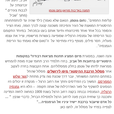
אביב, חִקקי את
זכרונותיך על
לבבות צעירים
"
תמונה באדיבות מוזיאון נחום גוטמן
(מתוך ׳שביל
קליפות התפוזים׳, נ
חום גוטמן
, הנאום שלא נאמר) כילד שהיה עד להתפתחותה
ההיסטורית המואצת של העיר והפיכתה משכונה קטנה לכרך הומה, נאחז הצייר
והסופר בכל אחד ואחד מזיכרונותיו ותיעד אותם בעט ובמכחול. במיוחד התקומם
כנגד הריסתה של גמנסיה הרצלייה שמופיעה בעשרות מרישומיו, וצייר את עצמו
מעליה, חסר מילים, מנופף בידיו ומתייסר על ה"נאום שלא נאמתי נגד הריסת
הגמנסיה"..
והנה השנה, במסגרת
מיזם המציג תחנות מציאות רבודה* במקומות
היסטוריים ברחובות תל אביב
, בחרו תלמידי הרב תחומי שבח מופת להמחיש
ממראות ילדותו של גוטמן בחלק ממסלוליהם. אחת הקבוצות בחרה לעקוב
אחר
מסלול הרכבת ההיסטורי מיפו לירושלים
, מסלול שהחל
במתחם התחנה המשוחזר, עבר דרך שכונת נווה צדק מתחת ל
גשר שלוש
המפורסם
, המשיך בין הפרדסים וחתך את רחוב הרצל – מנקודה זו יכולים היו
הנוסעים להשקיף על פאר האדרכילות של אותה תקופה – הלא היא
גמנסיה
הרצליה.
הגמנסיה נבנתה בקצה רחוב הרצל בשנת 1909 כמחווה לחוזה המדינה
ותוכננה כך שחזית הבנין פונה לרחוב הרצל ולמסילת הברזל, כדברי שנקין:
" …
כל אדם שיעבור ברכבת יישיר עיניו אל הגימנסיה…"
לצפייה בפרזי על מסלול זה, לחצו כאן: