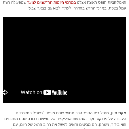
האפליקציות תופס תאוצה אצלנו
במרכזי היזמות החדשניים לנוער
שמפעילה רשת
עמל בצפת, במרכז החדש בחדרה ולעתיד לבוא גם בבאר שבע".
מקס סיון
, מנהל בית הספר הרב תחומי שבח מופת: "בשביל התלמידים
העבודה על פרויקט חקר באמצעות אפליקציה של מציאות רבודה שהם מתכננים
הוא בידור, משחק. הם מביטים ורואים למשל את רחוב הרצל של היום, עם