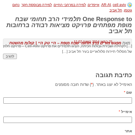
cell aviv
,
AR-AI
,
אייפדים
,
למידה במרחבי החיים
,
למידה מבוססת חקר
,
נחום
גוטמן
,
תל אביב
One Response to
תלמידי הרב תחומי שבח
מופת מפתחים פרויקט מציאות רבודה ברחובות
תל אביב
25 במאי 2014 בשעה 11:07
מאת
מפגש מורים ברב תחומי שבח מופת – היי טק היי | קולות מהשטח
:
[…] לקהילה ושבירת גבולות הכיתה, הציגו תלמידים את פרויקט Cell-Aviv – פרויקט חלוץ
של מסלולי תיירות סלולאריים בעיר תל אביב […]
להגיב
כתיבת תגובה
האימייל לא יוצג באתר. (
*
) שדות חובה מסומנים
שם
*
אימייל
*
אתר