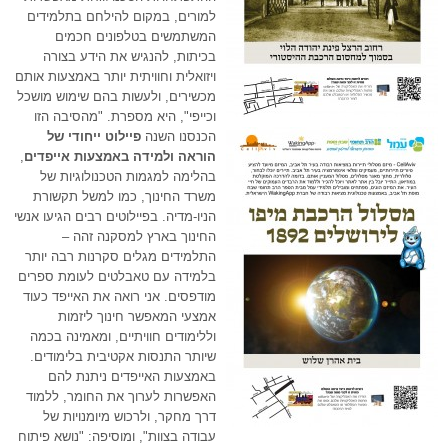
למורים, במקום להילחם בתלמידים
המשתמשים בטלפונים חכמים
בכיתות, להנגיש את הידע בצורה
ויזואלית וחוויתית יותר באמצעות אותם
מכשירים, ולעשות בהם שימוש מושכל
וכייפי", היא מספרת. "מהסיבה הזו
הכנסנו השנה
פיילוט ייחודי של
הוראה ולמידה באמצעות אייפדים
,
בהלימה למגמות הטכנולוגיות של
משרד החינוך, כמו למשל תקשורת
הניו-מדיה. בפיילוטים רבים הגיעו אנשי
החינוך בארץ למסקנה זהה –
התלמידים מגלים סקרנות רבה יותר
בלמידה עם טאבלטים לעומת ספרים
מודפסים. אני רואה את האייפד כעוד
אמצעי המאפשר חינוך ליזמות
וללימודים חוויתיים, ומאמינה בכמה
שיותר התנסות אקטיבית בלימודים.
באמצעות האייפדים ניתנת להם
האפשרות לערוך את החומר, ללמוד
דרך מחקר, ולרכוש מיומנויות של
עבודה בצוות", ומוסיפה: "נושא פיתוח