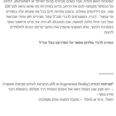
המכוניות העשן והפיח, אבל כשהם מביטים מבעד לאייפד או לסמארטפון, לחיצה
על הכפתור מקפיצה להם את הרחוב בדיוק בזווית הזו כפי שהוא נראה לפני 100
שנה, עם דיליז'נסים וגמלים, ובעצם מפיחה חיים בכל מה שקראו עליו בספרים
עד עכשיו" . דבריו, המצטרפים לדברי מנכ"ל עמל, מציירים חזון עתידי שברשת
עמל כבר החל הלכה למעשה, שבו הטאבלט לא יהיה עוד פריט מיחשובי נוסף
במערכת החינוך, אלא האמצעי שיקפיץ את החינוך קדימה ויגרום לתלמידים
ליהנות.
האזינו לדודי גולדמן מספר על הפרויקט בגלי צה"ל
=======
*מציאות רבודה
(Augmented Reality או AR) הנקראת לעתים מציאות מועשרת
– היא מצב שבו הצופה רואה את העולם האמיתי דרך מצלמה בתוספת רובד
מידע נוסף -
ויזואלי, גרפי או מילולי – ומקבל תמונת עולם משולבת.