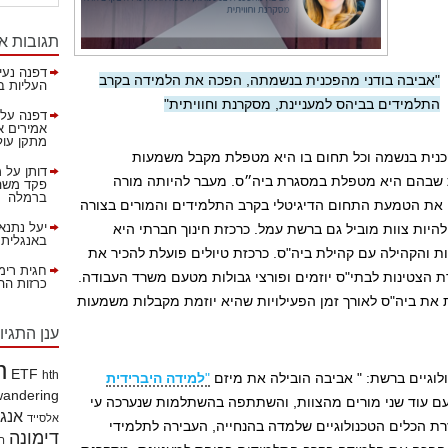
תגובות א
דפנה נעי
"אביבה בודני מהפכנית בנשמתה, הפכה את הלמידה בקרב
העליות ב
התלמידים בביהס למעניינת, מסקרנת וחוויתית"
דפנה
על
אמירים א
מתקן עול
כנית בנשמה וכל תחום בו היא מטפלת מקבל משמעות
דותן
על
מ
ת שבהם היא מטפלת במסגרת ביה״ס. מעבר להיותה מורה
פקד משהא
ברמלה
 את הטמעת התחום הדיגיטלי בקרב התלמידים והמורים בצורה
יעל נתנא
היות צוות מוביל גם ברשת עמל. כרכזת חינוך חברתי היא
באנגלית!
ת והקהילה עם קהילת ביה"ס. כרכזת טיולים פועלת להכיר את
חגית רימ
 הצטינות לבתי"ס יוזמים ופורצי גבולות מטעם משרד העבודה.
כרזות ההסברה 
 את ביה"ס לאורך זמן הפעילויות שהיא יוזמת מקבלות משמעות
ענן התגיו
h
ETF
hth
לוגיים ברשת: " אביבה הובילה את מיזם
"
למידה היברידית
wandering
עם עוד שני מורים מהצוות, והשתתפה בהשתלמות שנערכה עי
אנג
אלסייד
ת הכלים הטכנולוגיים שלמדה בהנחייה, העבירה לתלמידי
דימונה
הי