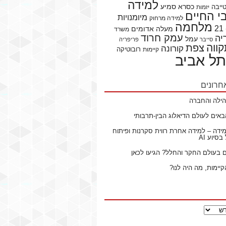
למידה
כסרא סמיע
ייבה
יזמות
 החיים
מיומנויות
למידה מרחוק
מלחמה
מעלה אדומים
משרד
עמק חרוד
יה
עמל
סייבר
פריפריה
ווה
צפת
קורונה
רובוטיקה
קיימות
תל אביב
חרונים
ילה והחברה
באים לעולם הדיאלוג הבין-תרבותי
ידה – למידה אחרת רווית סקרנות ופיתוח
סיוע AI
ם בעולם החקר והחלל? הגיעו לכאן
קיימות, מה היה לנו?