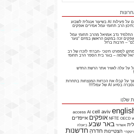
חרונות
ם
על
פעילות AI בשיעור אנגלית לשבוע
תיכון הרב תחומי עמל אמירים אופקים
התלמיד נדב אמויאל מהרב תחומי עמל
ופקים זכה במקום הראשון במיזם "נוער
ם" – חרבות ברזל
תקן לספורט חינוכי -חברתי לזכרו של רב
ל שלמה – בוגר בית הספר הרב תחומי
ל
על
עלה לאוויר אתר הרשת החדש
וך
על
קבלו את הכרזות המנצחות בתחרות
בסיוע AI של עמל!!!!
ת שלנו
englis
cell aviv
access
AI
אופקים
אייפדים
NFTE
OECD
באר שבע
לית
אשדוד
ביאנלה
חדשנות
חדרה
הצטיינות
יטקהיי