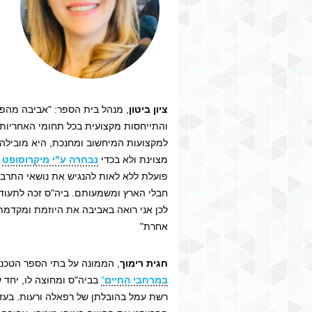
ציון ביטון
, מנהל בית הספר: "אביבה מהפ
והתייחסות מקצועית בכל תחומי האחריו
למקצועות המיחשוב ומחנכת, היא מובילה
מצוינת ולא בכדי
נבחרה ע"י מיקרוסופט
ל
פועלת ללא לאות להנגיש את נושאי התרבו
חבלי הארץ ומשמעותם. ביה"ס זכה לתעודת
לכן אני רואה באביבה את היוזמת ומקדמת
אחרת"
חגית רימוך
, הממונה על בתי הספר הטכנו
במרחבי החיים
"
בביה"ס ומחוצה לו, יחד 
רשת עמל בהובלתן של רפאלה ורעות. בעזר