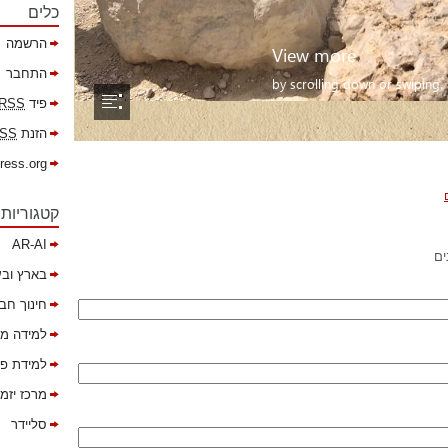
כלים
הרשמה
התחבר
פיד
RSS
הזנת
SS
ress.org
קטגוריות
AR-AI
ים
בארץ ובע
חינוך חב
למידה מ
למידת פר
מרכז יזמ
סליידר