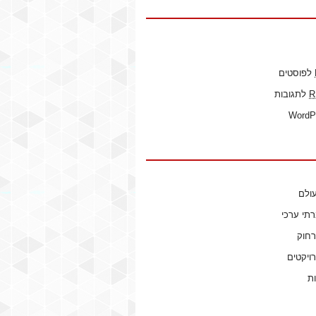
לפוסטים
R
לתגובות
WordP
ולם
רתי ערכי
רחוק
ויקטים
ות