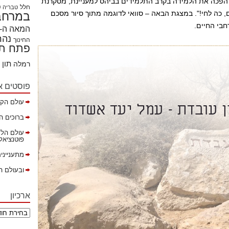
ה הפכה את הלמידה בקרב התלמידים בביהס למעניינת, מסקרנת
חלל
ט
טבריה
 כה לחי!". במצגת הבאה – סוואי לדוגמה מתוך סיור מסכם
במרחבי
חבי החיים.
המאה ה- 21
נהר
החינוך
פתח תק
תון
רמלה
פוסטים א
עולם הקה
ברוכים ה
עולם הלמ
פוטנציאל ב
מתענייני
ובעולם ה
ארכיון